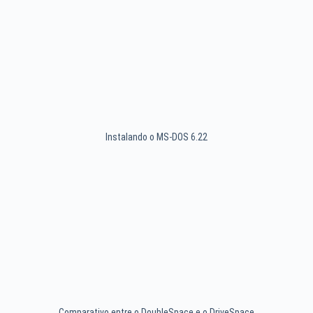
Instalando o MS-DOS 6.22
Comparativo entre o DoubleSpace e o DriveSpace