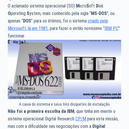
O aclamado sistema operacional (SO)
M
icro
S
oft
D
isk
O
perating
S
ystem, mais conhecido pela sigla “
MS-DOS
”, ou
apenas “
DOS
” para os íntimos, foi o sistema
criado pela
Microsoft, lá em 1981
, para fazer o então novíssimo “
IBM PC
”
funcionar.
A caixa do sistema e seus três disquetes de instalação
Não foi a primeira escolha da IBM
, que tinha em mente o
sistema operacional Digital Research
CP/M
para esta missão,
mas com a dificuldade nas negociações com a
Digital