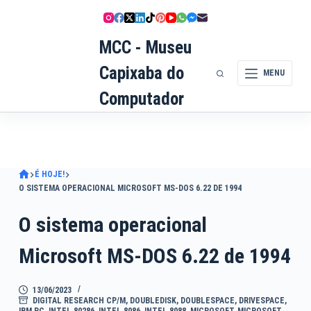
Pular
para
MCC - Museu
o
conteúdo
Capixaba do
MENU
Computador
É HOJE!
O SISTEMA OPERACIONAL MICROSOFT MS-DOS 6.22 DE 1994
O sistema operacional
Microsoft MS-DOS 6.22 de 1994
13/06/2023
DIGITAL RESEARCH CP/M
,
DOUBLEDISK
,
DOUBLESPACE
,
DRIVESPACE
,
IBM PC
,
INTEL 80286
,
INTEL 8086
,
INTEL 8088
,
MICROSOFT
,
MICROSOFT