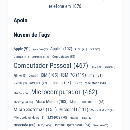
telefone em 1876
Apoio
Nuvem de Tags
Apple II
(102)
Apple
(91)
Atari
(46)
Apple Clone
(33)
BASIC
(32)
Computador
(52)
Cinema
(41)
Commodore 64
(35)
Computador Pessoal
(467)
CP/M
(35)
Famicom
(31)
IBM PC
(119)
IBM
(105)
Intel
(81)
Filme
(43)
Geek
(35)
Internet
(98)
Macintosh
(58)
Intel 8088
(47)
Intel 8086
(31)
Linux
(32)
Microcomputador
(462)
Mainframe
(36)
Micro Mundo
(103)
Microprocessador
(63)
Microdigital
(39)
Micro Sistemas
(151)
Microsoft
(111)
Microsoft MS-DOS
(35)
MS-DOS
(70)
Microsoft Windows
(51)
MSX
(38)
NES
(40)
Nintendo
(80)
Sistema Operacional
(64)
Prológica
(34)
Steve Jobs
(35)