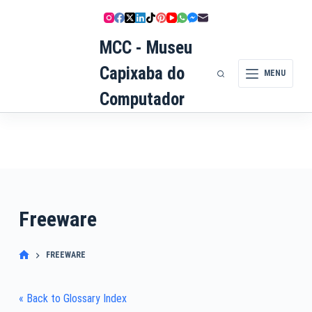
Pular
para
o
MCC - Museu
conteúdo
Capixaba do
MENU
Computador
Freeware
FREEWARE
« Back to Glossary Index