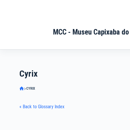
Pular
para
o
conteúdo
MCC - Museu Capixaba do
Cyrix
CYRIX
« Back to Glossary Index