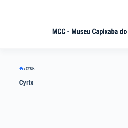
Pular
para
o
conteúdo
MCC - Museu Capixaba do
CYRIX
Cyrix