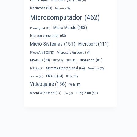
Intel 8088
(47)
Linux
(32)
Macintosh
(58)
Mainframe
(36)
Microcomputador
(462)
Micro Mundo
(103)
Microdigital
(39)
Microprocessador
(63)
Micro Sistemas
(151)
Microsoft
(111)
Microsoft Windows
(51)
Microsoft MS-DOS
(35)
Nintendo
(81)
MS-DOS
(70)
MSX
(38)
NES
(41)
Sistema Operacional
(64)
Prológica
(34)
Steve Jobs
(35)
TRS-80
(64)
Unix
(42)
Telefone
(30)
Videogame
(156)
Web
(47)
World Wide Web
(54)
Zilog Z-80
(58)
Zilog
(32)