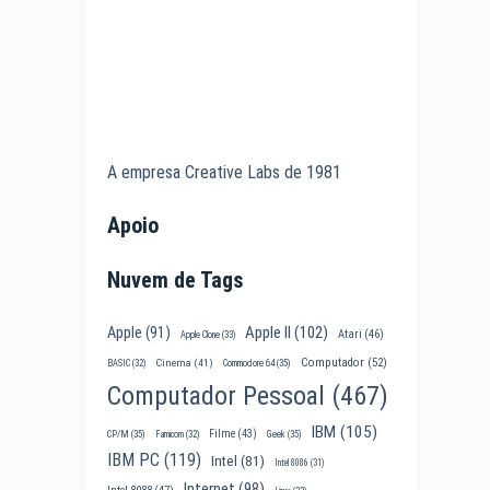
A empresa Creative Labs de 1981
Apoio
Nuvem de Tags
Apple II
(102)
Apple
(91)
Atari
(46)
Apple Clone
(33)
Computador
(52)
Cinema
(41)
BASIC
(32)
Commodore 64
(35)
Computador Pessoal
(467)
IBM
(105)
Filme
(43)
CP/M
(35)
Famicom
(32)
Geek
(35)
IBM PC
(119)
Intel
(81)
Intel 8086
(31)
Internet
(98)