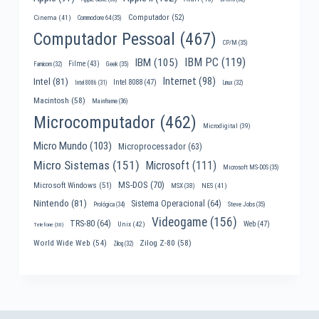
Computador
(52)
Cinema
(41)
Commodore 64
(35)
Computador Pessoal
(467)
CP/M
(35)
IBM PC
(119)
IBM
(105)
Filme
(43)
Famicom
(32)
Geek
(35)
Internet
(98)
Intel
(81)
Intel 8088
(47)
Intel 8086
(31)
Linux
(32)
Macintosh
(58)
Mainframe
(36)
Microcomputador
(462)
Microdigital
(39)
Micro Mundo
(103)
Microprocessador
(63)
Micro Sistemas
(151)
Microsoft
(111)
Microsoft MS-DOS
(35)
MS-DOS
(70)
Microsoft Windows
(51)
MSX
(38)
NES
(41)
Nintendo
(81)
Sistema Operacional
(64)
Prológica
(34)
Steve Jobs
(35)
Videogame
(156)
TRS-80
(64)
Web
(47)
Unix
(42)
Telefone
(30)
World Wide Web
(54)
Zilog Z-80
(58)
Zilog
(32)