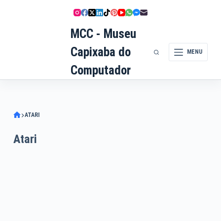
Pular
para
MCC - Museu
o
conteúdo
Capixaba do
MENU
Computador
ATARI
Atari