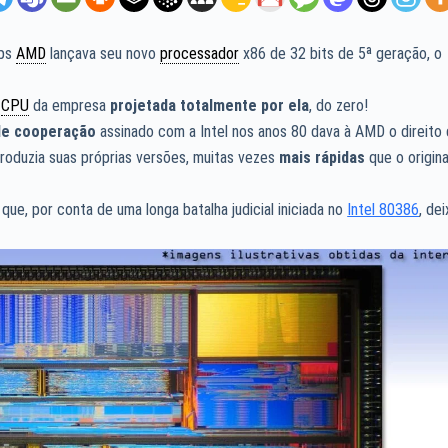
ips
AMD
lançava seu novo
processador
x86 de 32 bits de 5ª geração, o
a
CPU
da empresa
projetada totalmente por ela
, do zero!
de cooperação
assinado com a Intel nos anos 80 dava à AMD o direito
produzia suas próprias versões, muitas vezes
mais rápidas
que o origina
que, por conta de uma longa batalha judicial iniciada no
Intel 80386
, de