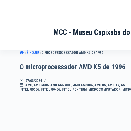
Pular
para
o
conteúdo
MCC - Museu Capixaba do
É HOJE!
O MICROPROCESSADOR AMD K5 DE 1996
O microprocessador AMD K5 de 1996
27/03/2024
AMD
,
AMD 5K86
,
AMD AM29000
,
AMD AM5X86
,
AMD K5
,
AMD K6
,
AMD S
INTEL 80386
,
INTEL 80486
,
INTEL PENTIUM
,
MICROCOMPUTADOR
,
MICR