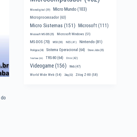
Micro Mundo
(103)
Microdigital
(39)
Microprocessador
(63)
Micro Sistemas
(151)
Microsoft
(111)
Microsoft Windows
(51)
Microsoft MS-DOS
(35)
Nintendo
(81)
MS-DOS
(70)
MSX
(38)
NES
(41)
Sistema Operacional
(64)
Prológica
(34)
Steve Jobs
(35)
TRS-80
(64)
Unix
(42)
Telefone
(30)
Videogame
(156)
Web
(47)
World Wide Web
(54)
Zilog Z-80
(58)
Zilog
(32)
 do