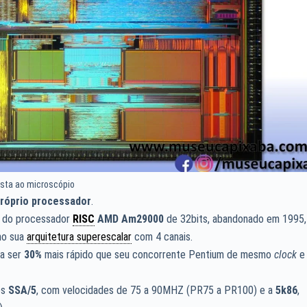
ista ao microscópio
próprio processador
.
or do processador
RISC
AMD Am29000
de 32bits, abandonado em 1995,
mo sua
arquitetura superescalar
com 4 canais.
a ser
30%
mais rápido que seu concorrente Pentium de mesmo
clock
e
es
SSA/5
, com velocidades de 75 a 90MHZ (PR75 a PR100) e a
5k86
,