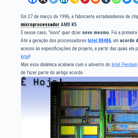
Em 27 de março de 1996, a fabricante estadunidense de ch
microprocessador
AMD K5
.
E nesse caso, “novo” quer dizer
novo mesmo
. Foi a primeir
Até a geração dos processadores
Intel 80486
, um
acordo 
acesso às especificações de projeto, a partir das quais ela 
Intel
!
Mas essa dinâmica acabaria com o advento do
Intel Pentium
de fazer parte do antigo acordo.