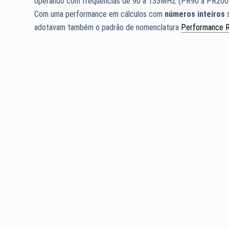
operando com frequências de 90 a 133MHZ (PR90 a PR200
Com uma performance em cálculos com
números inteiros
s
adotavam também o padrão de nomenclatura
Performance R