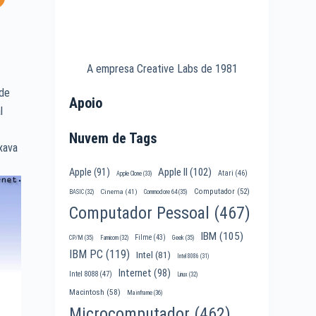
A empresa Creative Labs de 1981
 de
Apoio
l
Nuvem de Tags
ixava
Apple II
(102)
Apple
(91)
Atari
(46)
Apple Clone
(33)
Computador
(52)
Cinema
(41)
BASIC
(32)
Commodore 64
(35)
Computador Pessoal
(467)
IBM
(105)
Filme
(43)
CP/M
(35)
Famicom
(32)
Geek
(35)
IBM PC
(119)
Intel
(81)
Intel 8086
(31)
Internet
(98)
Intel 8088
(47)
Linux
(32)
Macintosh
(58)
Mainframe
(36)
Microcomputador
(462)