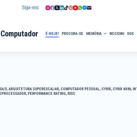
Siga-nos:
 Computador
É HOJE!
PROCURA-SE
MEMÓRIA
MCCEMU
DOE
SA/5
,
ARQUITETURA SUPERESCALAR
,
COMPUTADOR PESSOAL
,
CYRIX
,
CYRIX 6X86
,
IN
OPROCESSADOR
,
PERFORMANCE RATING
,
RISC