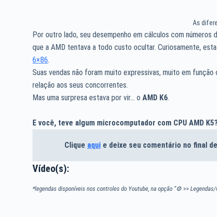
As difer
Por outro lado, seu desempenho em cálculos com números 
que a AMD tentava a todo custo ocultar. Curiosamente, esta
6×86
.
Suas vendas não foram muito expressivas, muito em função
relação aos seus concorrentes.
Mas uma surpresa estava por vir… o
AMD K6
.
E você, teve algum microcomputador com CPU AMD K5
Clique
aqui
e deixe seu comentário no final 
Vídeo(s):
*legendas disponíveis nos controles do Youtube, na opção “⚙
>>
Legendas/