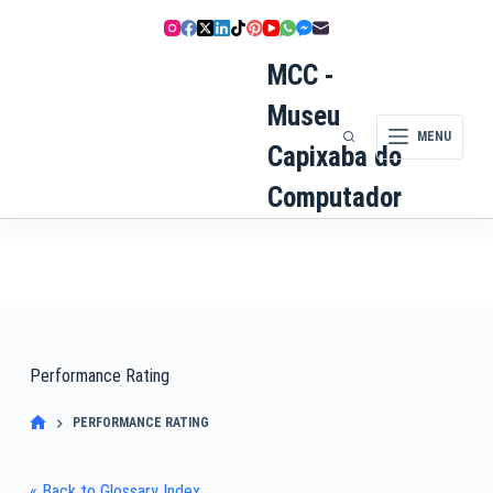
Pular
para
o
MCC -
conteúdo
Museu
MENU
Capixaba do
Computador
Performance Rating
PERFORMANCE RATING
« Back to Glossary Index