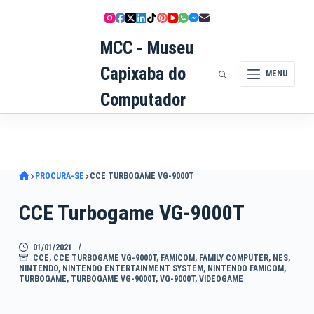
Pular
para
MCC - Museu
o
conteúdo
Capixaba do
MENU
Computador
PROCURA-SE
CCE TURBOGAME VG-9000T
CCE Turbogame VG-9000T
01/01/2021
CCE
,
CCE TURBOGAME VG-9000T
,
FAMICOM
,
FAMILY COMPUTER
,
NES
,
NINTENDO
,
NINTENDO ENTERTAINMENT SYSTEM
,
NINTENDO FAMICOM
,
TURBOGAME
,
TURBOGAME VG-9000T
,
VG-9000T
,
VIDEOGAME