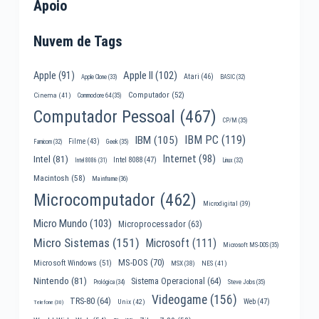
Apoio
Nuvem de Tags
Apple II
(102)
Apple
(91)
Atari
(46)
Apple Clone
(33)
BASIC
(32)
Computador
(52)
Cinema
(41)
Commodore 64
(35)
Computador Pessoal
(467)
CP/M
(35)
IBM PC
(119)
IBM
(105)
Filme
(43)
Famicom
(32)
Geek
(35)
Internet
(98)
Intel
(81)
Intel 8088
(47)
Intel 8086
(31)
Linux
(32)
Macintosh
(58)
Mainframe
(36)
Microcomputador
(462)
Microdigital
(39)
Micro Mundo
(103)
Microprocessador
(63)
Micro Sistemas
(151)
Microsoft
(111)
Microsoft MS-DOS
(35)
MS-DOS
(70)
Microsoft Windows
(51)
MSX
(38)
NES
(41)
Nintendo
(81)
Sistema Operacional
(64)
Prológica
(34)
Steve Jobs
(35)
Videogame
(156)
TRS-80
(64)
Web
(47)
Unix
(42)
Telefone
(30)