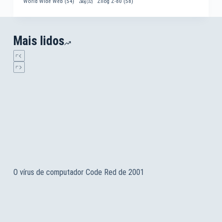
World Wide Web
(54)
Zilog Z-80
(58)
Zilog
(32)
Mais lidos
O vírus de computador Code Red de 2001