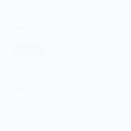
Malitron TVJogo10. Ajude-nos a conseguir exemplares e
acessórios para o acervo.
Leia mais
Malitron
TVJogo10
PROCURA-SE
01/01/2021
Maquis MTS-IV