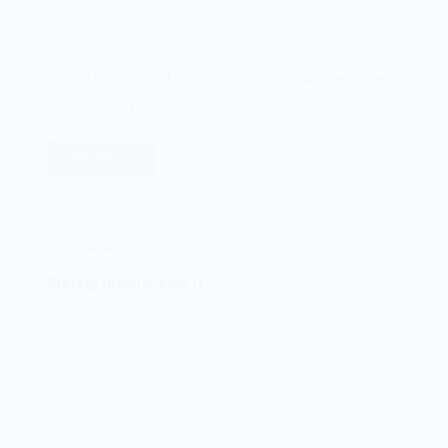
Mattel Intellivision I. Ajude-nos a conseguir exemplares
e acessórios para o acervo.
Leia mais
Mattel
Intellivision
I
PROCURA-SE
01/01/2021
Mattel Intellivision II