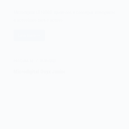
Microdigital LT1600D. Ajude-nos a conseguir exemplares
e acessórios para o acervo.
Leia mais
Microdigital
LT1600D
PROCURA-SE
01/01/2021
Microdigital Onyx Junior