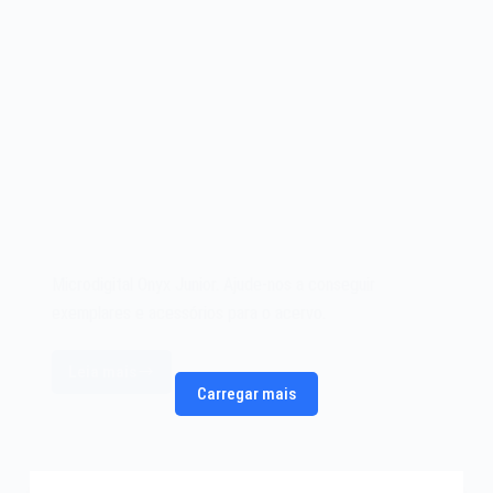
Microdigital Onyx Junior. Ajude-nos a conseguir
exemplares e acessórios para o acervo.
Leia mais
Microdigital
Carregar mais
Onyx
Junior