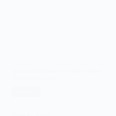
Microcraft Craft XT. Ajude-nos a conseguir exemplares
e acessórios para o acervo.
Leia mais
Microcraft
Craft
XT
PROCURA-SE
01/01/2021