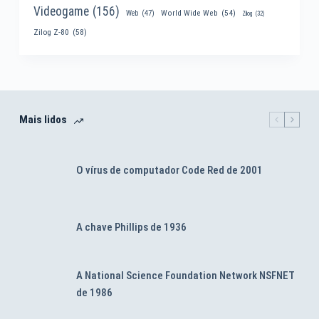
Videogame
(156)
World Wide Web
(54)
Web
(47)
Zilog
(32)
Zilog Z-80
(58)
Mais lidos
O vírus de computador Code Red de 2001
A chave Phillips de 1936
A National Science Foundation Network NSFNET
de 1986