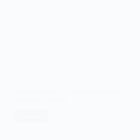
Mattel Intellivision II. Ajude-nos a conseguir exemplares
e acessórios para o acervo.
Leia mais
Mattel
Intellivision
II