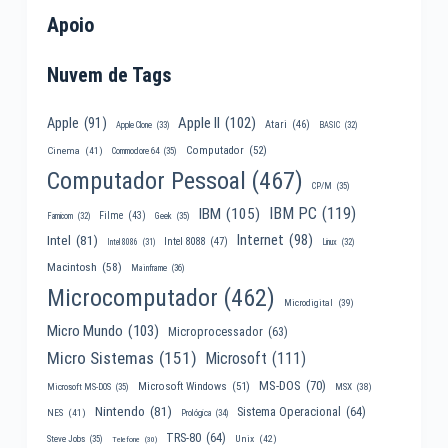
Apoio
Nuvem de Tags
Apple II
(102)
Apple
(91)
Atari
(46)
Apple Clone
(33)
BASIC
(32)
Computador
(52)
Cinema
(41)
Commodore 64
(35)
Computador Pessoal
(467)
CP/M
(35)
IBM PC
(119)
IBM
(105)
Filme
(43)
Famicom
(32)
Geek
(35)
Internet
(98)
Intel
(81)
Intel 8088
(47)
Intel 8086
(31)
Linux
(32)
Macintosh
(58)
Mainframe
(36)
Microcomputador
(462)
Microdigital
(39)
Micro Mundo
(103)
Microprocessador
(63)
Micro Sistemas
(151)
Microsoft
(111)
MS-DOS
(70)
Microsoft Windows
(51)
MSX
(38)
Microsoft MS-DOS
(35)
Nintendo
(81)
Sistema Operacional
(64)
NES
(41)
Prológica
(34)
TRS-80
(64)
Unix
(42)
Steve Jobs
(35)
Telefone
(30)