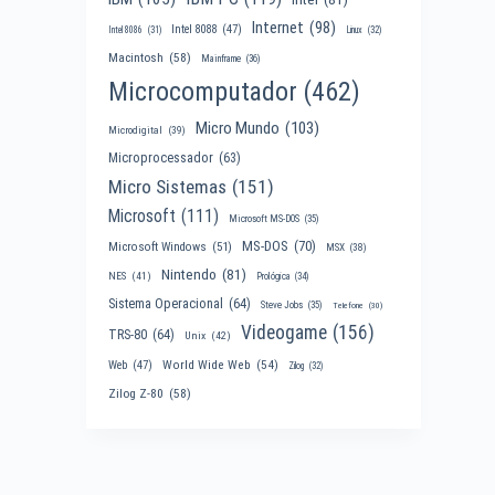
Internet
(98)
Intel 8088
(47)
Intel 8086
(31)
Linux
(32)
Macintosh
(58)
Mainframe
(36)
Microcomputador
(462)
Micro Mundo
(103)
Microdigital
(39)
Microprocessador
(63)
Micro Sistemas
(151)
Microsoft
(111)
Microsoft MS-DOS
(35)
MS-DOS
(70)
Microsoft Windows
(51)
MSX
(38)
Nintendo
(81)
NES
(41)
Prológica
(34)
Sistema Operacional
(64)
Steve Jobs
(35)
Telefone
(30)
Videogame
(156)
TRS-80
(64)
Unix
(42)
World Wide Web
(54)
Web
(47)
Zilog
(32)
Zilog Z-80
(58)