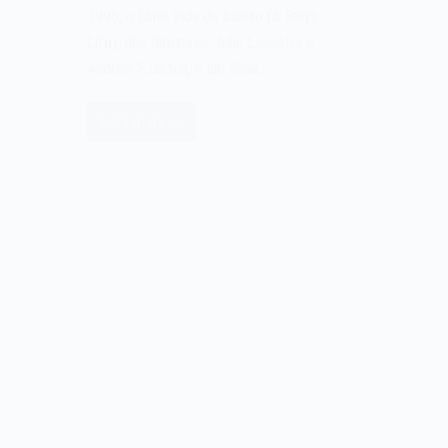
1998, o filme Vida de Inseto (A Bug’s
Life), dos diretores John Lasseter e
Andrew Stanton, é um filme…
Leia mais
Filme
Vida
de
Inseto
–
A
Bug’s
Life
de
1998