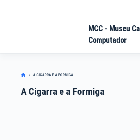
Pular
para
o
MCC - Museu Ca
conteúdo
Computador
A CIGARRA E A FORMIGA
A Cigarra e a Formiga