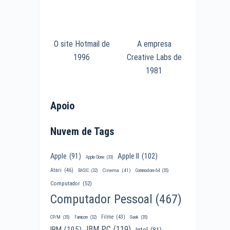
O site Hotmail de
A empresa
1996
Creative Labs de
1981
Apoio
Nuvem de Tags
Apple II
(102)
Apple
(91)
Apple Clone
(33)
Atari
(46)
Cinema
(41)
BASIC
(32)
Commodore 64
(35)
Computador
(52)
Computador Pessoal
(467)
Filme
(43)
CP/M
(35)
Famicom
(32)
Geek
(35)
IBM PC
(119)
IBM
(105)
Intel
(81)