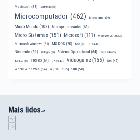
Macintosh
(58)
Mainframe
(36)
Microcomputador
(462)
Microdigital
(39)
Micro Mundo
(103)
Microprocessador
(63)
Micro Sistemas
(151)
Microsoft
(111)
Microsoft MS-DOS
(35)
MS-DOS
(70)
Microsoft Windows
(51)
MSX
(38)
NES
(41)
Nintendo
(81)
Sistema Operacional
(64)
Prológica
(34)
Steve Jobs
(35)
Videogame
(156)
TRS-80
(64)
Web
(47)
Unix
(42)
Telefone
(30)
World Wide Web
(54)
Zilog Z-80
(58)
Zilog
(32)
Mais lidos