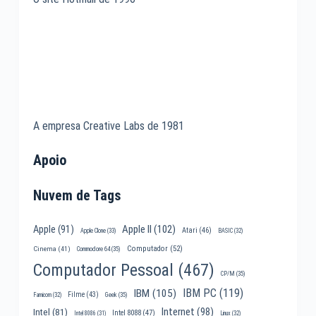
A empresa Creative Labs de 1981
Apoio
Nuvem de Tags
Apple II
(102)
Apple
(91)
Atari
(46)
Apple Clone
(33)
BASIC
(32)
Computador
(52)
Cinema
(41)
Commodore 64
(35)
Computador Pessoal
(467)
CP/M
(35)
IBM PC
(119)
IBM
(105)
Filme
(43)
Famicom
(32)
Geek
(35)
Internet
(98)
Intel
(81)
Intel 8088
(47)
Intel 8086
(31)
Linux
(32)