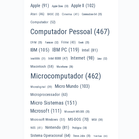
Apple II
(102)
Apple
(91)
Apple Clone
(33)
Atari
(46)
Cinema
(41)
BASIC
(32)
Commodore 64
(35)
Computador
(52)
Computador Pessoal
(467)
Filme
(43)
CP/M
(35)
Famicom
(32)
Geek
(35)
IBM PC
(119)
IBM
(105)
Intel
(81)
Internet
(98)
Intel 8088
(47)
Intel 8086
(31)
Linux
(32)
Macintosh
(58)
Mainframe
(36)
Microcomputador
(462)
Micro Mundo
(103)
Microdigital
(39)
Microprocessador
(63)
Micro Sistemas
(151)
Microsoft
(111)
Microsoft MS-DOS
(35)
MS-DOS
(70)
Microsoft Windows
(51)
MSX
(38)
Nintendo
(81)
NES
(41)
Prológica
(34)
Sistema Operacional
(64)
Steve Jobs
(35)
Telefone
(30)