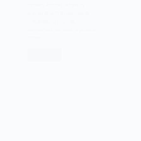
britânica Amstrad entrava na
acirrada disputa do mercado de
computadores pessoais,
apresentando ao mundo o primeiro
modelo…
Leia mais
O
microcomputador
Amstrad
CPC
de
1984