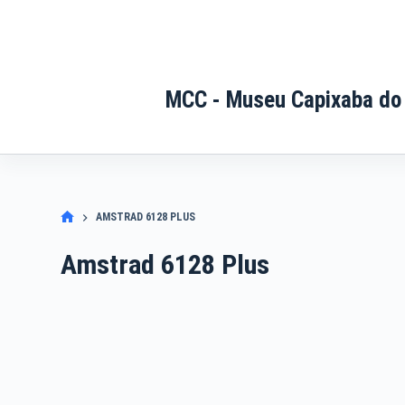
Pular
para
o
conteúdo
MCC - Museu Capixaba do
AMSTRAD 6128 PLUS
Amstrad 6128 Plus