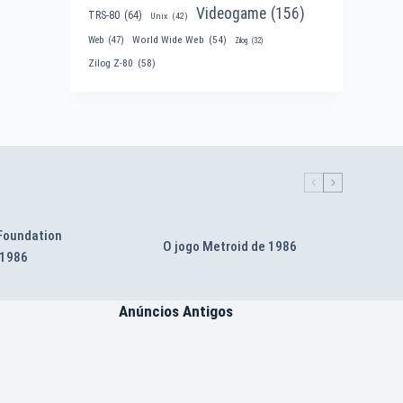
Videogame
(156)
TRS-80
(64)
Unix
(42)
World Wide Web
(54)
Web
(47)
Zilog
(32)
Zilog Z-80
(58)
 Foundation
O jogo Metroid de 1986
 1986
Anúncios Antigos