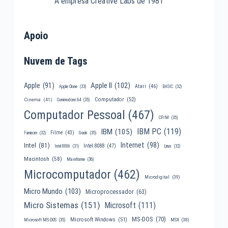
A empresa Creative Labs de 1981
Apoio
Nuvem de Tags
Apple II
(102)
Apple
(91)
Atari
(46)
Apple Clone
(33)
BASIC
(32)
Computador
(52)
Cinema
(41)
Commodore 64
(35)
Computador Pessoal
(467)
CP/M
(35)
IBM PC
(119)
IBM
(105)
Filme
(43)
Famicom
(32)
Geek
(35)
Internet
(98)
Intel
(81)
Intel 8088
(47)
Intel 8086
(31)
Linux
(32)
Macintosh
(58)
Mainframe
(36)
Microcomputador
(462)
Microdigital
(39)
Micro Mundo
(103)
Microprocessador
(63)
Micro Sistemas
(151)
Microsoft
(111)
MS-DOS
(70)
Microsoft Windows
(51)
MSX
(38)
Microsoft MS-DOS
(35)