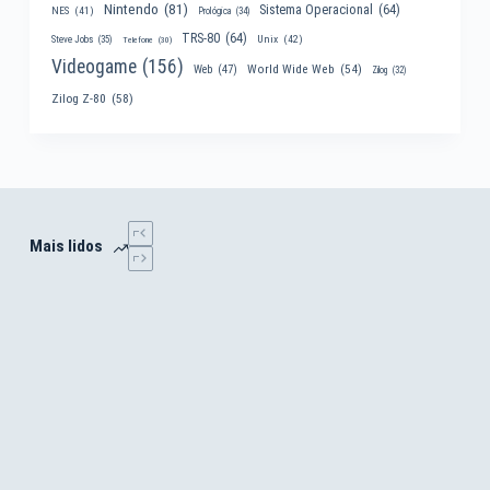
Nintendo
(81)
Sistema Operacional
(64)
NES
(41)
Prológica
(34)
TRS-80
(64)
Unix
(42)
Steve Jobs
(35)
Telefone
(30)
Videogame
(156)
World Wide Web
(54)
Web
(47)
Zilog
(32)
Zilog Z-80
(58)
Mais lidos