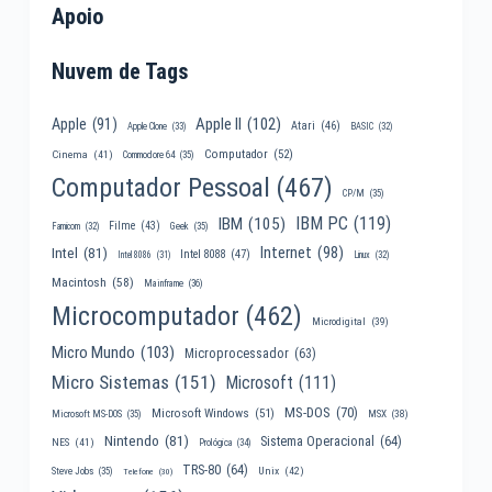
Apoio
Nuvem de Tags
Apple II
(102)
Apple
(91)
Atari
(46)
Apple Clone
(33)
BASIC
(32)
Computador
(52)
Cinema
(41)
Commodore 64
(35)
Computador Pessoal
(467)
CP/M
(35)
IBM PC
(119)
IBM
(105)
Filme
(43)
Famicom
(32)
Geek
(35)
Internet
(98)
Intel
(81)
Intel 8088
(47)
Intel 8086
(31)
Linux
(32)
Macintosh
(58)
Mainframe
(36)
Microcomputador
(462)
Microdigital
(39)
Micro Mundo
(103)
Microprocessador
(63)
Micro Sistemas
(151)
Microsoft
(111)
MS-DOS
(70)
Microsoft Windows
(51)
MSX
(38)
Microsoft MS-DOS
(35)
Nintendo
(81)
Sistema Operacional
(64)
NES
(41)
Prológica
(34)
TRS-80
(64)
Unix
(42)
Steve Jobs
(35)
Telefone
(30)