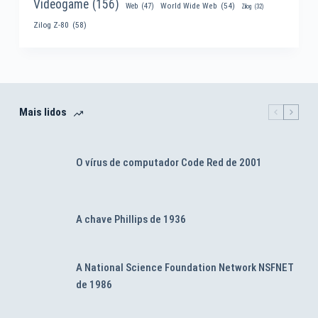
Videogame
(156)
World Wide Web
(54)
Web
(47)
Zilog
(32)
Zilog Z-80
(58)
Mais lidos
O vírus de computador Code Red de 2001
A chave Phillips de 1936
A National Science Foundation Network NSFNET
de 1986