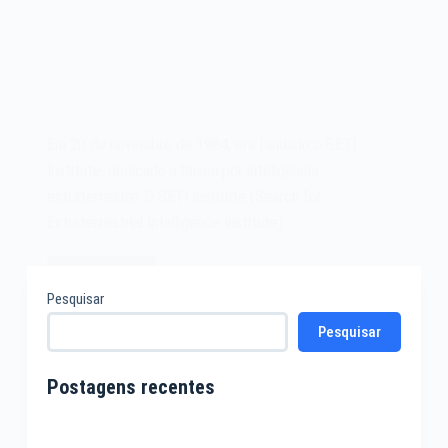
Em 20 de novembro de 1984, era fundado o SETI
Institute, dedicado à busca por inteligência
extraterrestre. O SETI Institute (Search for
Extraterrestrial Intelligence Institute)…
Leia mais
O
Pesquisar
SETI
Pesquisar
Institute
de
1984
Postagens recentes