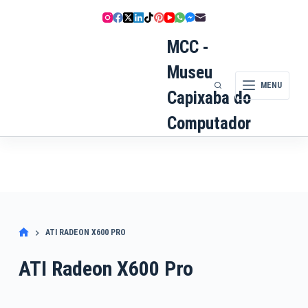
Pular
para
o
MCC -
conteúdo
Museu
MENU
Capixaba do
Computador
ATI RADEON X600 PRO
ATI Radeon X600 Pro