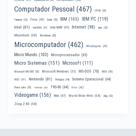
Computador Pessoal
(467)
CP/M
(35)
IBM PC
(119)
IBM
(105)
Filme
(43)
Famicom
(32)
Geek
(35)
Internet
(98)
Intel
(81)
Intel 8088
(47)
Intel 8086
(31)
Linux
(32)
Macintosh
(58)
Mainframe
(36)
Microcomputador
(462)
Microdigital
(39)
Micro Mundo
(103)
Microprocessador
(63)
Micro Sistemas
(151)
Microsoft
(111)
MS-DOS
(70)
Microsoft Windows
(51)
MSX
(38)
Microsoft MS-DOS
(35)
Nintendo
(81)
Sistema Operacional
(64)
NES
(41)
Prológica
(34)
TRS-80
(64)
Unix
(42)
Steve Jobs
(35)
Telefone
(30)
Videogame
(156)
World Wide Web
(54)
Web
(47)
Zilog
(32)
Zilog Z-80
(58)