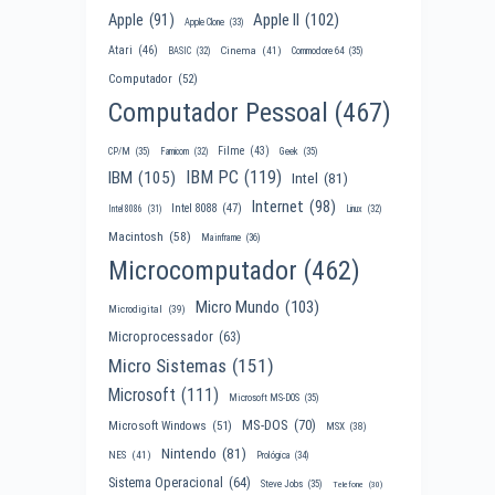
Apple II
(102)
Apple
(91)
Apple Clone
(33)
Atari
(46)
Cinema
(41)
BASIC
(32)
Commodore 64
(35)
Computador
(52)
Computador Pessoal
(467)
Filme
(43)
CP/M
(35)
Famicom
(32)
Geek
(35)
IBM PC
(119)
IBM
(105)
Intel
(81)
Internet
(98)
Intel 8088
(47)
Intel 8086
(31)
Linux
(32)
Macintosh
(58)
Mainframe
(36)
Microcomputador
(462)
Micro Mundo
(103)
Microdigital
(39)
Microprocessador
(63)
Micro Sistemas
(151)
Microsoft
(111)
Microsoft MS-DOS
(35)
MS-DOS
(70)
Microsoft Windows
(51)
MSX
(38)
Nintendo
(81)
NES
(41)
Prológica
(34)
Sistema Operacional
(64)
Steve Jobs
(35)
Telefone
(30)