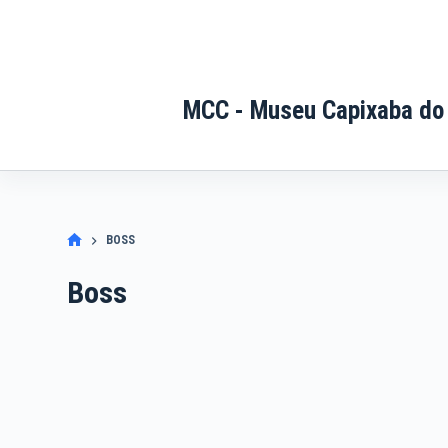
Pular
para
o
conteúdo
MCC - Museu Capixaba do
BOSS
Boss