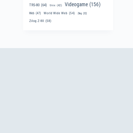
Videogame
(156)
TRS-80
(64)
Unix
(42)
World Wide Web
(54)
Web
(47)
Zilog
(32)
Zilog Z-80
(58)