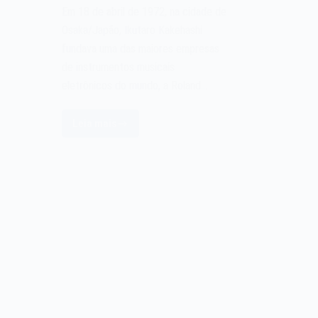
Em 18 de abril de 1972, na cidade de
Osaka/Japão, Ikutaro Kakehashi
fundava uma das maiores empresas
de instrumentos musicais
eletrônicos do mundo, a Roland…
Leia mais
A
fabricante
de
instrumentos
musicais
Roland
Corporation
de
1972