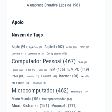
A empresa Creative Labs de 1981
Apoio
Nuvem de Tags
Apple II
(102)
Apple
(91)
Atari
(46)
Apple Clone
(33)
BASIC
(32)
Computador
(52)
Cinema
(41)
Commodore 64
(35)
Computador Pessoal
(467)
CP/M
(35)
IBM PC
(119)
IBM
(105)
Filme
(43)
Famicom
(32)
Geek
(35)
Internet
(98)
Intel
(81)
Intel 8088
(47)
Intel 8086
(31)
Linux
(32)
Macintosh
(58)
Mainframe
(36)
Microcomputador
(462)
Microdigital
(39)
Micro Mundo
(103)
Microprocessador
(63)
Micro Sistemas
(151)
Microsoft
(111)