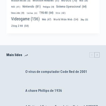
MS-DOS
(70)
Microsoft Windows
(51)
MSX
(38)
Microsoft MS-DOS
(35)
Nintendo
(81)
Sistema Operacional
(64)
NES
(41)
Prológica
(34)
TRS-80
(64)
Unix
(42)
Steve Jobs
(35)
Telefone
(30)
Videogame
(156)
World Wide Web
(54)
Web
(47)
Zilog
(32)
Zilog Z-80
(58)
Mais lidos
O vírus de computador Code Red de 2001
A chave Phillips de 1936