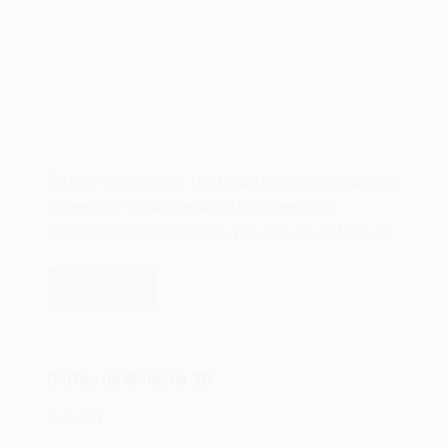
Em 9 de dezembro de 1984, Fujio Masuoka, pesquisador
da empresa Toshiba, apresentava ao mundo a
revolucionária memória Flash. Nos anos 80, os tipos de…
Leia mais
A
memória
Flash
de
Cartão de Memória XD
1984
01/01/2021