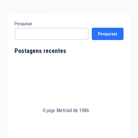
exemplares e acessórios para o acervo.
Leia mais
Cartão
Pesquisar
de
Pesquisar
Memória
XD
Postagens recentes
O jogo Metroid de 1986