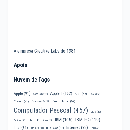
A empresa Creative Labs de 1981
Apoio
Nuvem de Tags
Apple II
(102)
Apple
(91)
Atari
(46)
Apple Clone
(33)
BASIC
(32)
Computador
(52)
Cinema
(41)
Commodore 64
(35)
Computador Pessoal
(467)
CP/M
(35)
IBM PC
(119)
IBM
(105)
Filme
(43)
Famicom
(32)
Geek
(35)
Internet
(98)
Intel
(81)
Intel 8088
(47)
Intel 8086
(31)
Linux
(32)