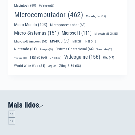
Macintosh
(58)
Mainframe
(36)
Microcomputador
(462)
Microdigital
(39)
Micro Mundo
(103)
Microprocessador
(63)
Micro Sistemas
(151)
Microsoft
(111)
Microsoft MS-DOS
(35)
MS-DOS
(70)
Microsoft Windows
(51)
MSX
(38)
NES
(41)
Nintendo
(81)
Sistema Operacional
(64)
Prológica
(34)
Steve Jobs
(35)
Videogame
(156)
TRS-80
(64)
Web
(47)
Unix
(42)
Telefone
(30)
World Wide Web
(54)
Zilog Z-80
(58)
Zilog
(32)
Mais lidos