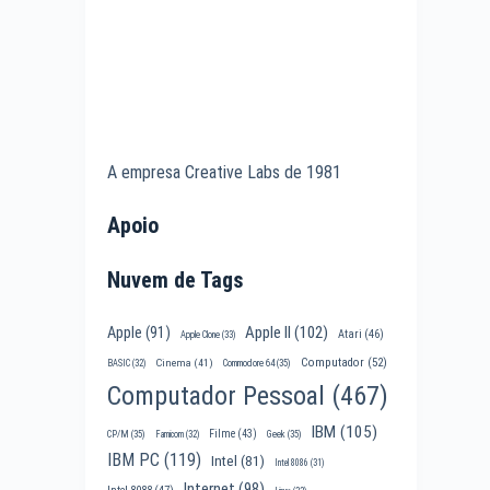
A empresa Creative Labs de 1981
Apoio
Nuvem de Tags
Apple II
(102)
Apple
(91)
Atari
(46)
Apple Clone
(33)
Computador
(52)
Cinema
(41)
BASIC
(32)
Commodore 64
(35)
Computador Pessoal
(467)
IBM
(105)
Filme
(43)
CP/M
(35)
Famicom
(32)
Geek
(35)
IBM PC
(119)
Intel
(81)
Intel 8086
(31)
Internet
(98)