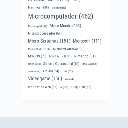
Intel 8088
(47)
Linux
(32)
Macintosh
(58)
Mainframe
(36)
Microcomputador
(462)
Micro Mundo
(103)
Microdigital
(39)
Microprocessador
(63)
Micro Sistemas
(151)
Microsoft
(111)
Microsoft Windows
(51)
Microsoft MS-DOS
(35)
Nintendo
(81)
MS-DOS
(70)
MSX
(38)
NES
(41)
Sistema Operacional
(64)
Prológica
(34)
Steve Jobs
(35)
TRS-80
(64)
Unix
(42)
Telefone
(30)
Videogame
(156)
Web
(47)
World Wide Web
(54)
Zilog Z-80
(58)
Zilog
(32)