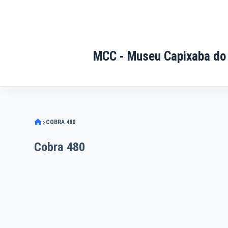
Pular
para
o
conteúdo
MCC - Museu Capixaba do
COBRA 480
Cobra 480