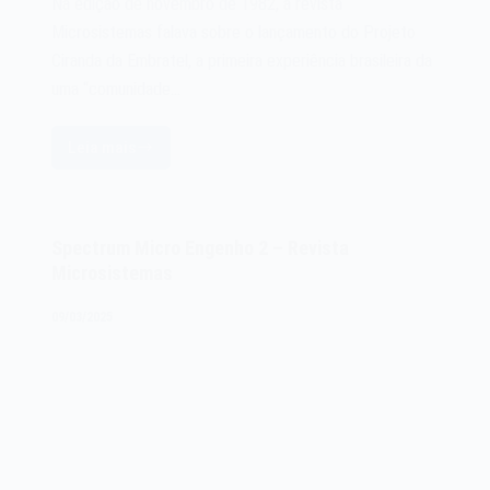
Na edição de novembro de 1982, a revista
Microsistemas falava sobre o lançamento do Projeto
Ciranda da Embratel, a primeira experiência brasileira da
uma “comunidade…
Leia mais
Embratel
Projeto
Ciranda
–
Spectrum Micro Engenho 2 – Revista
Revista
Microsistemas
Micro
Sistemas
09/03/2025
–
1982