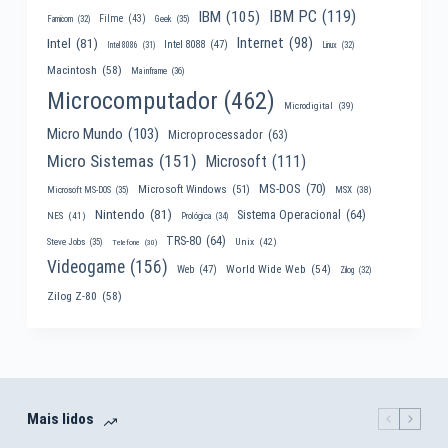
IBM PC
(119)
IBM
(105)
Filme
(43)
Famicom
(32)
Geek
(35)
Internet
(98)
Intel
(81)
Intel 8088
(47)
Intel 8086
(31)
Linux
(32)
Macintosh
(58)
Mainframe
(36)
Microcomputador
(462)
Microdigital
(39)
Micro Mundo
(103)
Microprocessador
(63)
Micro Sistemas
(151)
Microsoft
(111)
MS-DOS
(70)
Microsoft Windows
(51)
MSX
(38)
Microsoft MS-DOS
(35)
Nintendo
(81)
Sistema Operacional
(64)
NES
(41)
Prológica
(34)
TRS-80
(64)
Unix
(42)
Steve Jobs
(35)
Telefone
(30)
Videogame
(156)
World Wide Web
(54)
Web
(47)
Zilog
(32)
Zilog Z-80
(58)
Mais lidos