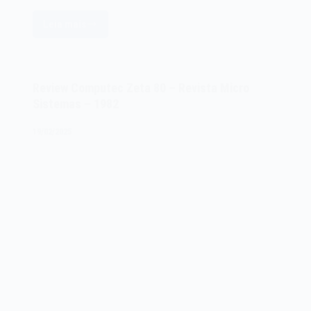
Leia mais
Cobol
EX
–
Revista
Review Computec Zeta 80 – Revista Micro
Micromundo
Sistemas – 1982
–
1984
19/02/2025