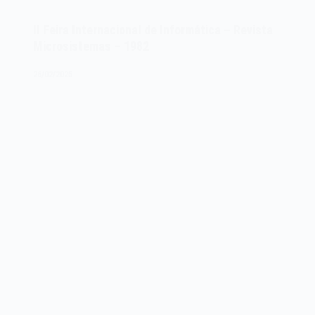
Engenho
2
II Feira Internacional de Informática – Revista
–
Microsistemas – 1982
Revista
Microsistemas
26/02/2025