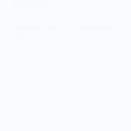
Leia mais
Fenix
Sistemas
–
Fenix
Compumicro – Intel 8088 – Revista Micromundo
II
-1984
–
Revista
16/03/2025
Microsistemas
–
1983