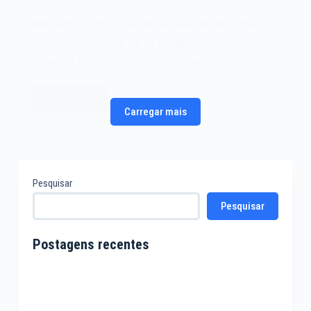
Microdigital TK82-C com impressora, um dos clones
brasileiros do Sinclair ZX-81 nos anos 80. Ajude-nos a
conseguir exemplares e acessórios para o acervo.
Leia mais
Microdigital
Carregar mais
TK82-
C
com
impressora
Pesquisar
–
Revista
Pesquisar
Microsistemas
Postagens recentes