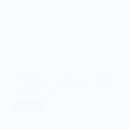
Microdigital TK-85, um dos clones brasileiros do Sinclair
ZX-81 nos anos 80. Ajude-nos a conseguir exemplares e
acessórios para o acervo.
Leia mais
Microdigital
TK-
85