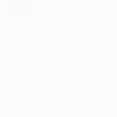
Revista
Micro
16/02/2025
Sistemas
–
1982