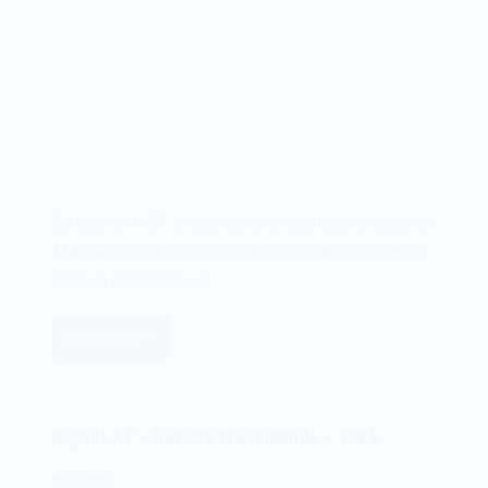
Em abril de 1985, a empresa de computadores e games
Atari lançava seus novos modelos de computadores de
8 bits, o Atari 65XE e o…
Leia mais
Os
microcomputadores
Atari
65XE
Diginet XT – Revista Micromundo – 1984
e
Atari
06/04/2025