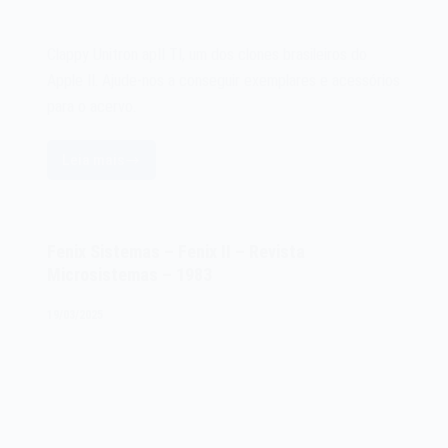
Clappy Unitron apII TI, um dos clones brasileiros do
Apple II. Ajude-nos a conseguir exemplares e acessórios
para o acervo.
Leia mais
Clappy
Unitron
apII
TI
Fenix Sistemas – Fenix II – Revista
–
Microsistemas – 1983
Revista
Microsistemas
19/03/2025