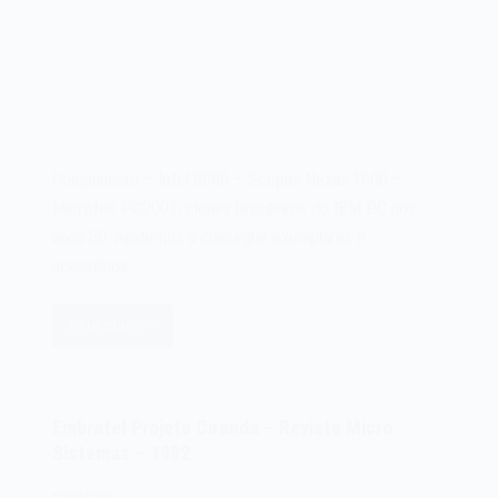
Compumicro – Intel 8088 – Scopus Nexus 1600 –
Microtec PC2001, clones brasileiros do IBM PC nos
anos 80. Ajude-nos a conseguir exemplares e
acessórios…
Leia mais
Compumicro
–
Intel
8088
Embratel Projeto Ciranda – Revista Micro
–
Sistemas – 1982
Revista
Micromundo
12/03/2025