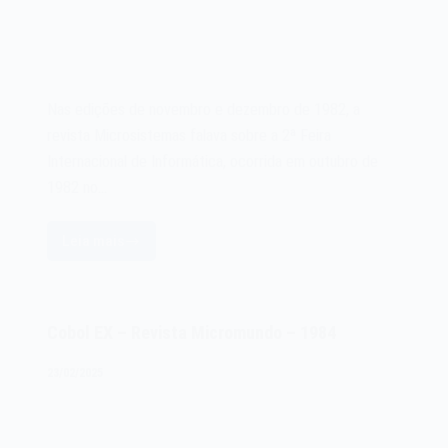
Nas edições de novembro e dezembro de 1982, a
revista Microsistemas falava sobre a 2ª Feira
Internacional de Informática, ocorrida em outubro de
1982 no…
Leia mais
II
Feira
Internacional
de
Cobol EX – Revista Micromundo – 1984
Informática
–
23/02/2025
Revista
Microsistemas
–