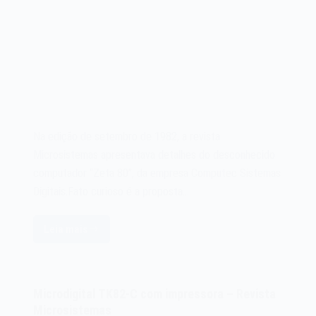
Na edição de setembro de 1982, a revista
Microsistemas apresentava detalhes do desconhecido
computador “Zeta 80”, da empresa Computec Sistemas
Digitais.Fato curioso é a proposta…
Leia mais
Review
Computec
Zeta
80
Microdigital TK82-C com impressora – Revista
–
Microsistemas