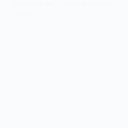
–
Clappy Unitron apII TI – Revista Microsistemas
Venha
dominá-
23/03/2025
lo
–
Revista
Microsistemas