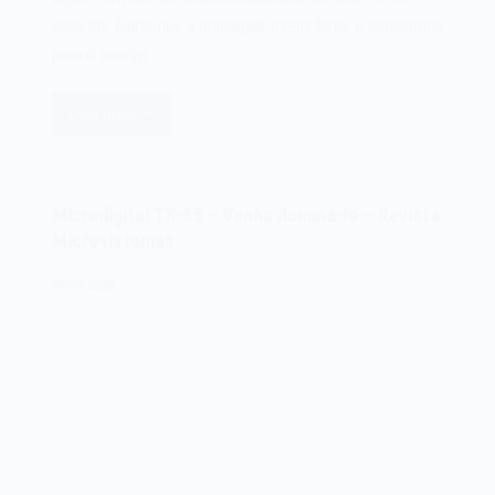
anos 80. Ajude-nos a conseguir exemplares e acessórios
para o acervo.
Leia mais
Diginet
XT
–
Revista
Microdigital TK-85 – Venha dominá-lo – Revista
Micromundo
Microsistemas
–
1984
30/03/2025