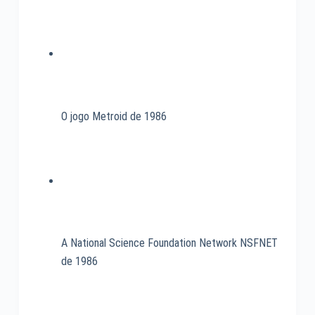
história
de
1947
O jogo Metroid de 1986
A National Science Foundation Network NSFNET
de 1986