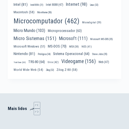
Internet
(98)
Intel
(81)
Intel 8088
(47)
Intel 8086
(31)
Linux
(32)
Macintosh
(58)
Mainframe
(36)
Microcomputador
(462)
Microdigital
(39)
Micro Mundo
(103)
Microprocessador
(63)
Micro Sistemas
(151)
Microsoft
(111)
Microsoft MS-DOS
(35)
MS-DOS
(70)
Microsoft Windows
(51)
MSX
(38)
NES
(41)
Nintendo
(81)
Sistema Operacional
(64)
Prológica
(34)
Steve Jobs
(35)
Videogame
(156)
TRS-80
(64)
Web
(47)
Unix
(42)
Telefone
(30)
World Wide Web
(54)
Zilog Z-80
(58)
Zilog
(32)
Mais lidos