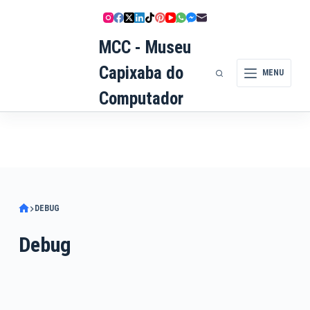
Pular
para
MCC - Museu
o
conteúdo
Capixaba do
MENU
Computador
DEBUG
Debug