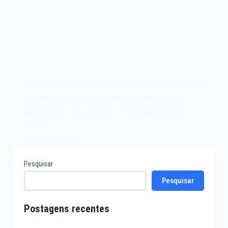
Em 7 de novembro de 1994, a fabricante estadunidense
DEC lançava a estação de trabalho compacta DEC
Multia Universal Desktop Box. Criado pela empresa
Digital…
Leia mais
O
Pesquisar
microcomputador
Pesquisar
DEC
Multia
Universal
Postagens recentes
Desktop