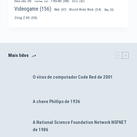
TRS-80
(64)
Unix
(42)
Steve Jobs
(35)
Telefone
(30)
Videogame
(156)
World Wide Web
(54)
Web
(47)
Zilog
(32)
Zilog Z-80
(58)
Mais lidos
O vírus de computador Code Red de 2001
A chave Phillips de 1936
A National Science Foundation Network NSFNET
de 1986