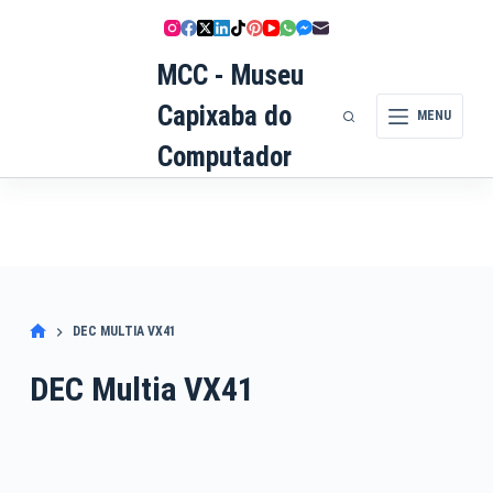
Pular
para
MCC - Museu
o
conteúdo
Capixaba do
MENU
Computador
DEC MULTIA VX41
DEC Multia VX41