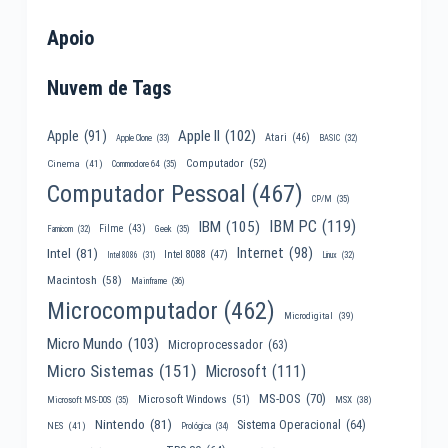
Apoio
Nuvem de Tags
Apple II
(102)
Apple
(91)
Atari
(46)
Apple Clone
(33)
BASIC
(32)
Computador
(52)
Cinema
(41)
Commodore 64
(35)
Computador Pessoal
(467)
CP/M
(35)
IBM PC
(119)
IBM
(105)
Filme
(43)
Famicom
(32)
Geek
(35)
Internet
(98)
Intel
(81)
Intel 8088
(47)
Intel 8086
(31)
Linux
(32)
Macintosh
(58)
Mainframe
(36)
Microcomputador
(462)
Microdigital
(39)
Micro Mundo
(103)
Microprocessador
(63)
Micro Sistemas
(151)
Microsoft
(111)
MS-DOS
(70)
Microsoft Windows
(51)
MSX
(38)
Microsoft MS-DOS
(35)
Nintendo
(81)
Sistema Operacional
(64)
NES
(41)
Prológica
(34)