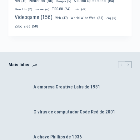
Nintendo
(80)
Sistema Operacional
(64)
NES
(40)
Prológica
(34)
TRS-80
(64)
Unix
(42)
Steve Jobs
(35)
Telefone
(30)
Videogame
(156)
World Wide Web
(54)
Web
(47)
Zilog
(32)
Zilog Z-80
(58)
Mais lidos
A empresa Creative Labs de 1981
O vírus de computador Code Red de 2001
A chave Phillips de 1936