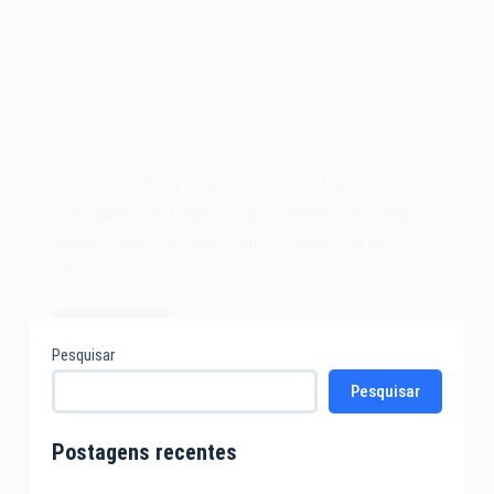
Lançado em 26 de outubro de 1984, o filme
Exterminador do Futuro – The Terminator, do premiado
diretor canadense James Francis Cameron, é um
clássico…
Leia mais
Filme
Pesquisar
Exterminador
Pesquisar
do
Futuro
–
Postagens recentes
The