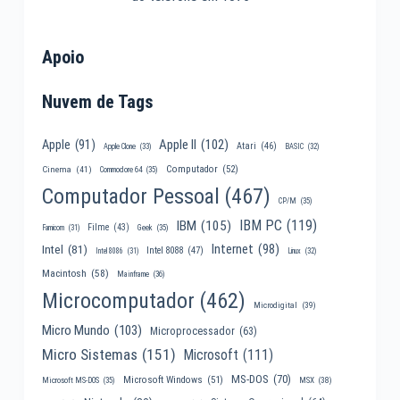
Apoio
Nuvem de Tags
Apple II
(102)
Apple
(91)
Atari
(46)
Apple Clone
(33)
BASIC
(32)
Computador
(52)
Cinema
(41)
Commodore 64
(35)
Computador Pessoal
(467)
CP/M
(35)
IBM PC
(119)
IBM
(105)
Filme
(43)
Famicom
(31)
Geek
(35)
Internet
(98)
Intel
(81)
Intel 8088
(47)
Intel 8086
(31)
Linux
(32)
Macintosh
(58)
Mainframe
(36)
Microcomputador
(462)
Microdigital
(39)
Micro Mundo
(103)
Microprocessador
(63)
Micro Sistemas
(151)
Microsoft
(111)
MS-DOS
(70)
Microsoft Windows
(51)
MSX
(38)
Microsoft MS-DOS
(35)