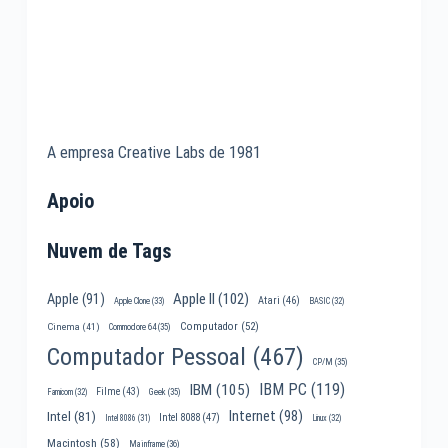
A empresa Creative Labs de 1981
Apoio
Nuvem de Tags
Apple II
(102)
Apple
(91)
Atari
(46)
Apple Clone
(33)
BASIC
(32)
Computador
(52)
Cinema
(41)
Commodore 64
(35)
Computador Pessoal
(467)
CP/M
(35)
IBM PC
(119)
IBM
(105)
Filme
(43)
Famicom
(32)
Geek
(35)
Internet
(98)
Intel
(81)
Intel 8088
(47)
Intel 8086
(31)
Linux
(32)
Macintosh
(58)
Mainframe
(36)