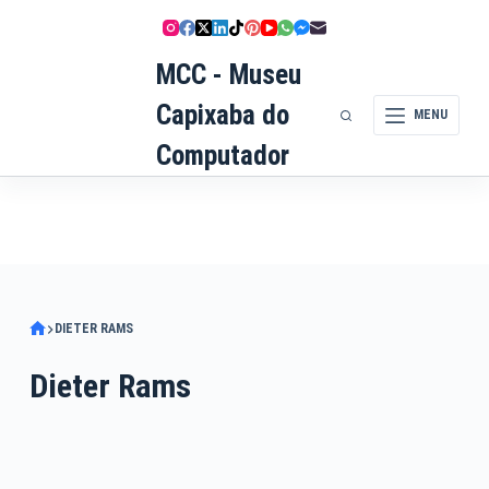
Pular
para
MCC - Museu
o
conteúdo
Capixaba do
MENU
Computador
DIETER RAMS
Dieter Rams