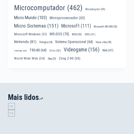
Microcomputador
(462)
Microdigital
(39)
Micro Mundo
(103)
Microprocessador
(63)
Micro Sistemas
(151)
Microsoft
(111)
Microsoft MS-DOS
(35)
MS-DOS
(70)
Microsoft Windows
(51)
MSX
(38)
NES
(41)
Nintendo
(81)
Sistema Operacional
(64)
Prológica
(34)
Steve Jobs
(35)
Videogame
(156)
TRS-80
(64)
Web
(47)
Unix
(42)
Telefone
(30)
World Wide Web
(54)
Zilog Z-80
(58)
Zilog
(32)
Mais lidos