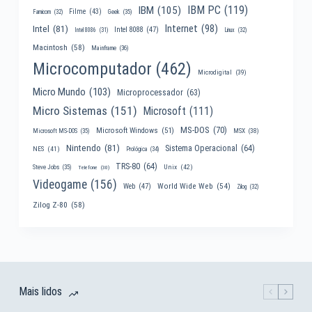
IBM PC
(119)
IBM
(105)
Filme
(43)
Famicom
(32)
Geek
(35)
Internet
(98)
Intel
(81)
Intel 8088
(47)
Intel 8086
(31)
Linux
(32)
Macintosh
(58)
Mainframe
(36)
Microcomputador
(462)
Microdigital
(39)
Micro Mundo
(103)
Microprocessador
(63)
Micro Sistemas
(151)
Microsoft
(111)
MS-DOS
(70)
Microsoft Windows
(51)
MSX
(38)
Microsoft MS-DOS
(35)
Nintendo
(81)
Sistema Operacional
(64)
NES
(41)
Prológica
(34)
TRS-80
(64)
Unix
(42)
Steve Jobs
(35)
Telefone
(30)
Videogame
(156)
World Wide Web
(54)
Web
(47)
Zilog
(32)
Zilog Z-80
(58)
Mais lidos