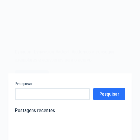
Dynacom Dynavision Radical. Ajude-nos a conseguir
exemplares e acessórios para o acervo.
Leia mais
Dynacom
Pesquisar
Dynavision
Pesquisar
Radical
Postagens recentes