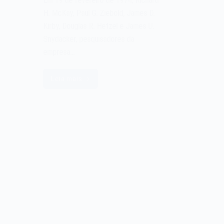
Em 19 de fevereiro de 1974, Richard
H. McKay, Paul G. Ziebold, James D.
Kirby, Douglas R. Hetzel e James U.
Snydacker, pesquisadores da
empresa…
Leia mais
A
Máquina
de
Votação
Eletrônica
de
1974