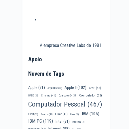
A empresa Creative Labs de 1981
Apoio
Nuvem de Tags
Apple II
(102)
Apple
(91)
Atari
(46)
Apple Clone
(33)
Computador
(52)
Cinema
(41)
BASIC
(32)
Commodore 64
(35)
Computador Pessoal
(467)
IBM
(105)
Filme
(43)
CP/M
(35)
Famicom
(32)
Geek
(35)
IBM PC
(119)
Intel
(81)
Intel 8086
(31)
Internet
(98)