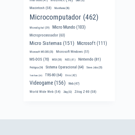
Intel 8088
(47)
Linux
(32)
Macintosh
(58)
Mainframe
(36)
Microcomputador
(462)
Micro Mundo
(103)
Microdigital
(39)
Microprocessador
(63)
Micro Sistemas
(151)
Microsoft
(111)
Microsoft Windows
(51)
Microsoft MS-DOS
(35)
Nintendo
(81)
MS-DOS
(70)
MSX
(38)
NES
(41)
Sistema Operacional
(64)
Prológica
(34)
Steve Jobs
(35)
TRS-80
(64)
Unix
(42)
Telefone
(30)
Videogame
(156)
Web
(47)
World Wide Web
(54)
Zilog Z-80
(58)
Zilog
(32)