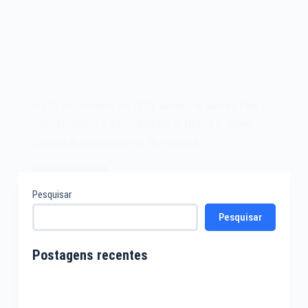
Em 19 de fevereiro de 1974, Richard H. McKay, Paul G.
Ziebold, James D. Kirby, Douglas R. Hetzel e James U.
Snydacker, pesquisadores da empresa…
Leia mais
A
Pesquisar
Máquina
Pesquisar
de
Votação
Eletrônica
Postagens recentes
de
1974