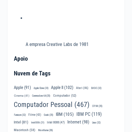
A empresa Creative Labs de 1981
Apoio
Nuvem de Tags
Apple II
(102)
Apple
(91)
Atari
(46)
Apple Clone
(33)
BASIC
(32)
Computador
(52)
Cinema
(41)
Commodore 64
(35)
Computador Pessoal
(467)
CP/M
(35)
IBM PC
(119)
IBM
(105)
Filme
(43)
Famicom
(32)
Geek
(35)
Internet
(98)
Intel
(81)
Intel 8088
(47)
Intel 8086
(31)
Linux
(32)
Macintosh
(58)
Mainframe
(36)