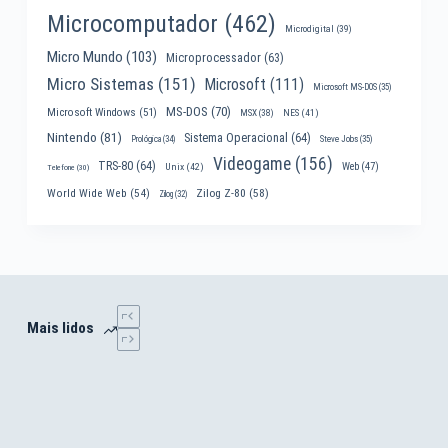
Microcomputador
(462)
Microdigital
(39)
Micro Mundo
(103)
Microprocessador
(63)
Micro Sistemas
(151)
Microsoft
(111)
Microsoft MS-DOS
(35)
MS-DOS
(70)
Microsoft Windows
(51)
MSX
(38)
NES
(41)
Nintendo
(81)
Sistema Operacional
(64)
Prológica
(34)
Steve Jobs
(35)
Videogame
(156)
TRS-80
(64)
Web
(47)
Unix
(42)
Telefone
(30)
World Wide Web
(54)
Zilog Z-80
(58)
Zilog
(32)
Mais lidos