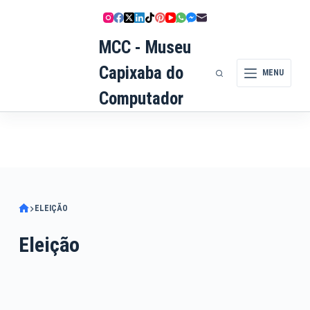
Pular
para
MCC - Museu
o
conteúdo
Capixaba do
MENU
Computador
ELEIÇÃO
Eleição