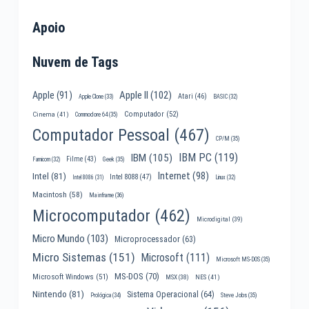
Apoio
Nuvem de Tags
Apple II
(102)
Apple
(91)
Atari
(46)
Apple Clone
(33)
BASIC
(32)
Computador
(52)
Cinema
(41)
Commodore 64
(35)
Computador Pessoal
(467)
CP/M
(35)
IBM PC
(119)
IBM
(105)
Filme
(43)
Famicom
(32)
Geek
(35)
Internet
(98)
Intel
(81)
Intel 8088
(47)
Intel 8086
(31)
Linux
(32)
Macintosh
(58)
Mainframe
(36)
Microcomputador
(462)
Microdigital
(39)
Micro Mundo
(103)
Microprocessador
(63)
Micro Sistemas
(151)
Microsoft
(111)
Microsoft MS-DOS
(35)
MS-DOS
(70)
Microsoft Windows
(51)
MSX
(38)
NES
(41)
Nintendo
(81)
Sistema Operacional
(64)
Prológica
(34)
Steve Jobs
(35)