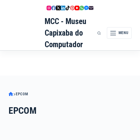
Pular
para
MCC - Museu
o
conteúdo
Capixaba do
MENU
Computador
EPCOM
EPCOM