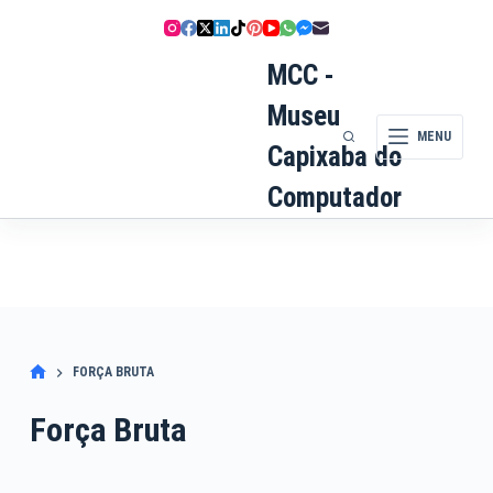
Pular
para
o
MCC -
conteúdo
Museu
MENU
Capixaba do
Computador
FORÇA BRUTA
Força Bruta