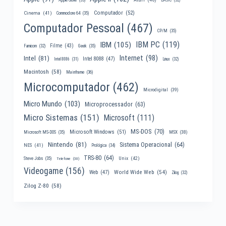
Computador
(52)
Cinema
(41)
Commodore 64
(35)
Computador Pessoal
(467)
CP/M
(35)
IBM PC
(119)
IBM
(105)
Filme
(43)
Famicom
(32)
Geek
(35)
Internet
(98)
Intel
(81)
Intel 8088
(47)
Intel 8086
(31)
Linux
(32)
Macintosh
(58)
Mainframe
(36)
Microcomputador
(462)
Microdigital
(39)
Micro Mundo
(103)
Microprocessador
(63)
Micro Sistemas
(151)
Microsoft
(111)
MS-DOS
(70)
Microsoft Windows
(51)
MSX
(38)
Microsoft MS-DOS
(35)
Nintendo
(81)
Sistema Operacional
(64)
NES
(41)
Prológica
(34)
TRS-80
(64)
Unix
(42)
Steve Jobs
(35)
Telefone
(30)
Videogame
(156)
World Wide Web
(54)
Web
(47)
Zilog
(32)
Zilog Z-80
(58)