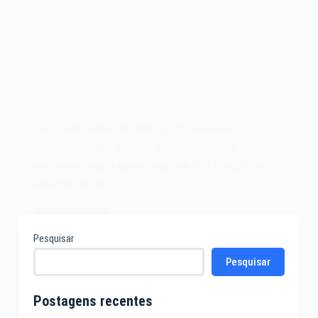
Em 5 de dezembro de 1995, a IBM anunciava
publicamente, por meio de um comunicado de imprensa,
seu revolucionário supercomputador IBM Deep Blue,
especializado em…
Leia mais
O
Pesquisar
supercomputador
Pesquisar
IBM
Deep
Blue
Postagens recentes
de