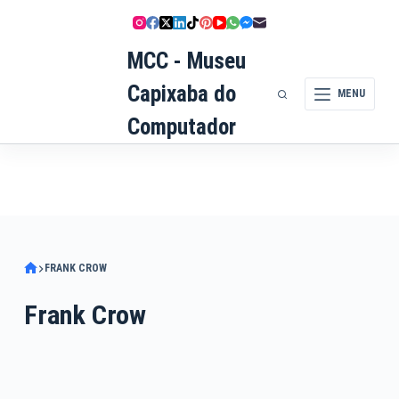
Pular
para
MCC - Museu
o
conteúdo
Capixaba do
MENU
Computador
FRANK CROW
Frank Crow