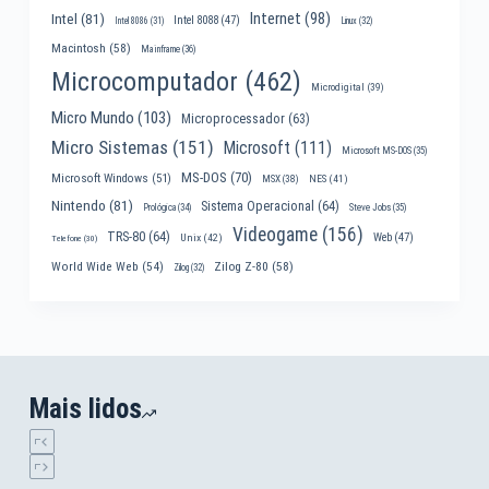
Internet
(98)
Intel
(81)
Intel 8088
(47)
Intel 8086
(31)
Linux
(32)
Macintosh
(58)
Mainframe
(36)
Microcomputador
(462)
Microdigital
(39)
Micro Mundo
(103)
Microprocessador
(63)
Micro Sistemas
(151)
Microsoft
(111)
Microsoft MS-DOS
(35)
MS-DOS
(70)
Microsoft Windows
(51)
MSX
(38)
NES
(41)
Nintendo
(81)
Sistema Operacional
(64)
Prológica
(34)
Steve Jobs
(35)
Videogame
(156)
TRS-80
(64)
Web
(47)
Unix
(42)
Telefone
(30)
World Wide Web
(54)
Zilog Z-80
(58)
Zilog
(32)
Mais lidos