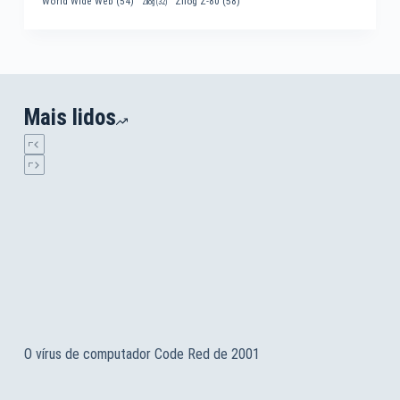
World Wide Web
(54)
Zilog Z-80
(58)
Zilog
(32)
Mais lidos
O vírus de computador Code Red de 2001