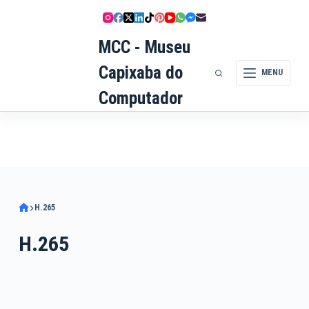
Pular
para
MCC - Museu
o
conteúdo
Capixaba do
MENU
Computador
H.265
H.265