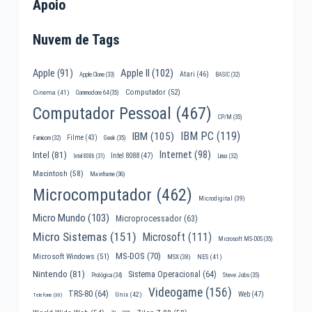
Apoio
Nuvem de Tags
Apple II
(102)
Apple
(91)
Atari
(46)
Apple Clone
(33)
BASIC
(32)
Computador
(52)
Cinema
(41)
Commodore 64
(35)
Computador Pessoal
(467)
CP/M
(35)
IBM PC
(119)
IBM
(105)
Filme
(43)
Famicom
(32)
Geek
(35)
Internet
(98)
Intel
(81)
Intel 8088
(47)
Intel 8086
(31)
Linux
(32)
Macintosh
(58)
Mainframe
(36)
Microcomputador
(462)
Microdigital
(39)
Micro Mundo
(103)
Microprocessador
(63)
Micro Sistemas
(151)
Microsoft
(111)
Microsoft MS-DOS
(35)
MS-DOS
(70)
Microsoft Windows
(51)
MSX
(38)
NES
(41)
Nintendo
(81)
Sistema Operacional
(64)
Prológica
(34)
Steve Jobs
(35)
Videogame
(156)
TRS-80
(64)
Web
(47)
Unix
(42)
Telefone
(30)