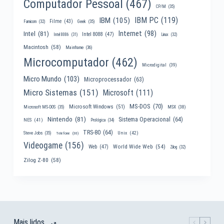
Computador Pessoal
(467)
CP/M
(35)
IBM PC
(119)
IBM
(105)
Filme
(43)
Famicom
(32)
Geek
(35)
Internet
(98)
Intel
(81)
Intel 8088
(47)
Intel 8086
(31)
Linux
(32)
Macintosh
(58)
Mainframe
(36)
Microcomputador
(462)
Microdigital
(39)
Micro Mundo
(103)
Microprocessador
(63)
Micro Sistemas
(151)
Microsoft
(111)
MS-DOS
(70)
Microsoft Windows
(51)
MSX
(38)
Microsoft MS-DOS
(35)
Nintendo
(81)
Sistema Operacional
(64)
NES
(41)
Prológica
(34)
TRS-80
(64)
Unix
(42)
Steve Jobs
(35)
Telefone
(30)
Videogame
(156)
World Wide Web
(54)
Web
(47)
Zilog
(32)
Zilog Z-80
(58)
Mais lidos