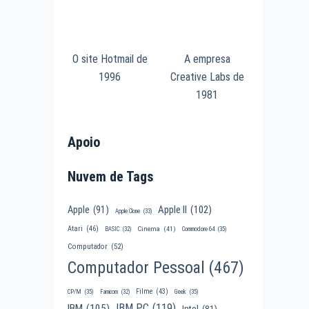
O site Hotmail de
A empresa
1996
Creative Labs de
1981
Apoio
Nuvem de Tags
Apple II
(102)
Apple
(91)
Apple Clone
(33)
Atari
(46)
Cinema
(41)
BASIC
(32)
Commodore 64
(35)
Computador
(52)
Computador Pessoal
(467)
Filme
(43)
CP/M
(35)
Famicom
(32)
Geek
(35)
IBM PC
(119)
IBM
(105)
Intel
(81)