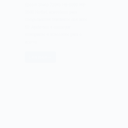
Epcom Sharp 720kb HB-6000 HB-
3600 Hotbit, acessórios para
computadores brasileiros dos anos
80. Ajude-nos a conseguir
exemplares e acessórios para o
acervo.
Leia mais
Epcom
Sharp
720kb
HB-
6000
HB-
3600
MSX
Hotbit
–