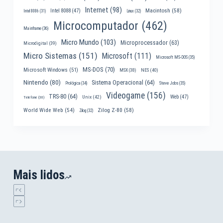
Internet
(98)
Macintosh
(58)
Intel 8088
(47)
Intel 8086
(31)
Linux
(32)
Microcomputador
(462)
Mainframe
(36)
Micro Mundo
(103)
Microprocessador
(63)
Microdigital
(39)
Micro Sistemas
(151)
Microsoft
(111)
Microsoft MS-DOS
(35)
MS-DOS
(70)
Microsoft Windows
(51)
MSX
(38)
NES
(40)
Nintendo
(80)
Sistema Operacional
(64)
Prológica
(34)
Steve Jobs
(35)
Videogame
(156)
TRS-80
(64)
Web
(47)
Unix
(42)
Telefone
(30)
World Wide Web
(54)
Zilog Z-80
(58)
Zilog
(32)
Mais lidos