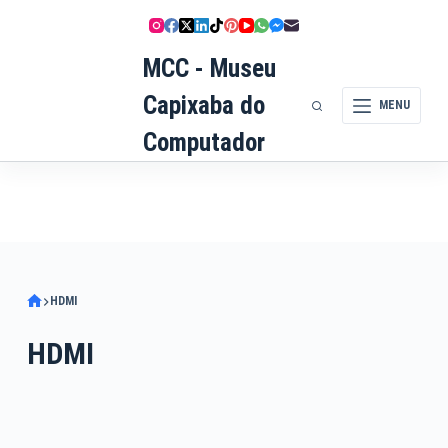
Pular
para
MCC - Museu
o
conteúdo
Capixaba do
MENU
Computador
HDMI
HDMI