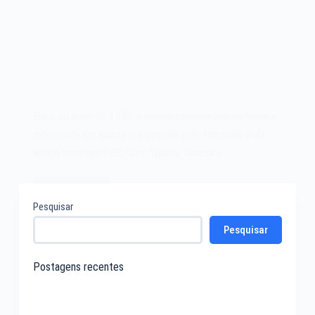
Em 3 de maio de 1978, a primeira mensagem eletrônica
indesejada em massa era enviada pelo funcionário da
antiga empresa DEC, Gary Thuerk. Nascia o…
Leia mais
O
Pesquisar
SPAM
Pesquisar
de
1978
Postagens recentes