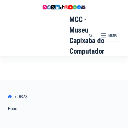
Pular
para
o
MCC -
conteúdo
Museu
MENU
Capixaba do
Computador
HOAX
Hoax