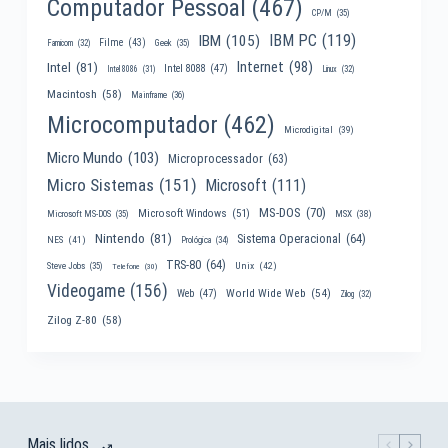
Computador Pessoal
(467)
CP/M
(35)
IBM PC
(119)
IBM
(105)
Filme
(43)
Famicom
(32)
Geek
(35)
Internet
(98)
Intel
(81)
Intel 8088
(47)
Intel 8086
(31)
Linux
(32)
Macintosh
(58)
Mainframe
(36)
Microcomputador
(462)
Microdigital
(39)
Micro Mundo
(103)
Microprocessador
(63)
Micro Sistemas
(151)
Microsoft
(111)
MS-DOS
(70)
Microsoft Windows
(51)
MSX
(38)
Microsoft MS-DOS
(35)
Nintendo
(81)
Sistema Operacional
(64)
NES
(41)
Prológica
(34)
TRS-80
(64)
Unix
(42)
Steve Jobs
(35)
Telefone
(30)
Videogame
(156)
World Wide Web
(54)
Web
(47)
Zilog
(32)
Zilog Z-80
(58)
Mais lidos