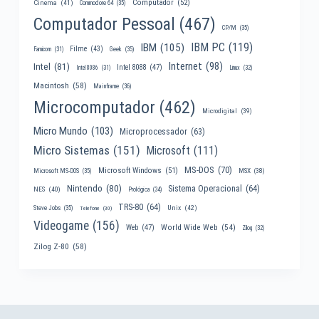
Computador
(52)
Cinema
(41)
Commodore 64
(35)
Computador Pessoal
(467)
CP/M
(35)
IBM PC
(119)
IBM
(105)
Filme
(43)
Famicom
(31)
Geek
(35)
Internet
(98)
Intel
(81)
Intel 8088
(47)
Intel 8086
(31)
Linux
(32)
Macintosh
(58)
Mainframe
(36)
Microcomputador
(462)
Microdigital
(39)
Micro Mundo
(103)
Microprocessador
(63)
Micro Sistemas
(151)
Microsoft
(111)
MS-DOS
(70)
Microsoft Windows
(51)
MSX
(38)
Microsoft MS-DOS
(35)
Nintendo
(80)
Sistema Operacional
(64)
NES
(40)
Prológica
(34)
TRS-80
(64)
Unix
(42)
Steve Jobs
(35)
Telefone
(30)
Videogame
(156)
World Wide Web
(54)
Web
(47)
Zilog
(32)
Zilog Z-80
(58)