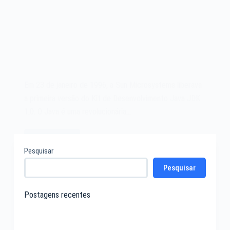
Em 23 de janeiro de 1996, a Sun Microsystems liberava
a primeira versão do Kit de Desenvolvimento Java JDK
1.0. O Java é uma revolucionária…
Leia mais
O
Pesquisar
Java
Pesquisar
JDK
1.0
de
Postagens recentes
1996