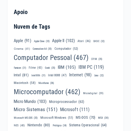
Apoio
Nuvem de Tags
Apple II
(102)
Apple
(91)
Atari
(46)
Apple Clone
(33)
BASIC
(32)
Computador
(52)
Cinema
(41)
Commodore 64
(35)
Computador Pessoal
(467)
CP/M
(35)
IBM PC
(119)
IBM
(105)
Filme
(43)
Famicom
(31)
Geek
(35)
Internet
(98)
Intel
(81)
Intel 8088
(47)
Intel 8086
(31)
Linux
(32)
Macintosh
(58)
Mainframe
(36)
Microcomputador
(462)
Microdigital
(39)
Micro Mundo
(103)
Microprocessador
(63)
Micro Sistemas
(151)
Microsoft
(111)
MS-DOS
(70)
Microsoft Windows
(51)
MSX
(38)
Microsoft MS-DOS
(35)
Nintendo
(80)
Sistema Operacional
(64)
NES
(40)
Prológica
(34)