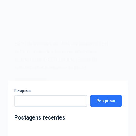
Em 20 de novembro de 1984, era fundado o SETI
Institute, dedicado à busca por inteligência
extraterrestre. O SETI Institute (Search for
Extraterrestrial Intelligence Institute)…
Leia mais
O
Pesquisar
SETI
Pesquisar
Institute
de
1984
Postagens recentes