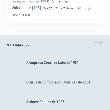
TRS-80
(64)
Unix
(42)
Steve Jobs
(35)
Telefone
(30)
Videogame
(156)
World Wide Web
(54)
Web
(47)
Zilog
(32)
Zilog Z-80
(58)
Mais lidos
A empresa Creative Labs de 1981
O vírus de computador Code Red de 2001
A chave Phillips de 1936