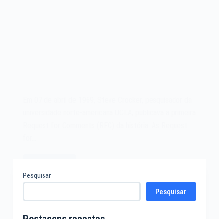
Em 07 de abril de 1969, Steve Crocker, pesquisador da
universidade norte-americana UCLA, publicava a primeira
Request for Comments (RFC) da história. As Request
for…
Leia mais
A
Pesquisar
Primeira
Pesquisar
Request
for
Comments
Postagens recentes