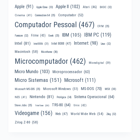
Apple II
(102)
Apple
(91)
Atari
(46)
Apple Clone
(33)
BASIC
(32)
Computador
(52)
Cinema
(41)
Commodore 64
(35)
Computador Pessoal
(467)
CP/M
(35)
IBM PC
(119)
IBM
(105)
Filme
(43)
Famicom
(32)
Geek
(35)
Internet
(98)
Intel
(81)
Intel 8088
(47)
Intel 8086
(31)
Linux
(32)
Macintosh
(58)
Mainframe
(36)
Microcomputador
(462)
Microdigital
(39)
Micro Mundo
(103)
Microprocessador
(63)
Micro Sistemas
(151)
Microsoft
(111)
MS-DOS
(70)
Microsoft Windows
(51)
MSX
(38)
Microsoft MS-DOS
(35)
Nintendo
(81)
Sistema Operacional
(64)
NES
(41)
Prológica
(34)
TRS-80
(64)
Unix
(42)
Steve Jobs
(35)
Telefone
(30)
Videogame
(156)
World Wide Web
(54)
Web
(47)
Zilog
(32)
Zilog Z-80
(58)