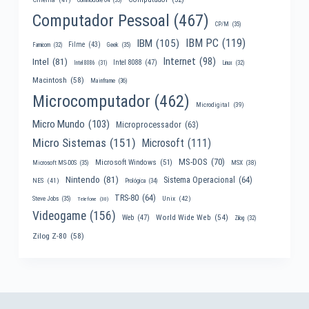
Computador Pessoal
(467)
CP/M
(35)
IBM PC
(119)
IBM
(105)
Filme
(43)
Famicom
(32)
Geek
(35)
Internet
(98)
Intel
(81)
Intel 8088
(47)
Intel 8086
(31)
Linux
(32)
Macintosh
(58)
Mainframe
(36)
Microcomputador
(462)
Microdigital
(39)
Micro Mundo
(103)
Microprocessador
(63)
Micro Sistemas
(151)
Microsoft
(111)
MS-DOS
(70)
Microsoft Windows
(51)
MSX
(38)
Microsoft MS-DOS
(35)
Nintendo
(81)
Sistema Operacional
(64)
NES
(41)
Prológica
(34)
TRS-80
(64)
Unix
(42)
Steve Jobs
(35)
Telefone
(30)
Videogame
(156)
World Wide Web
(54)
Web
(47)
Zilog
(32)
Zilog Z-80
(58)