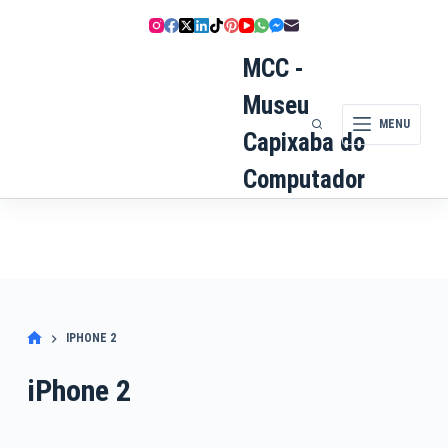
Pular
para
o
MCC -
conteúdo
Museu
MENU
Capixaba do
Computador
IPHONE 2
iPhone 2