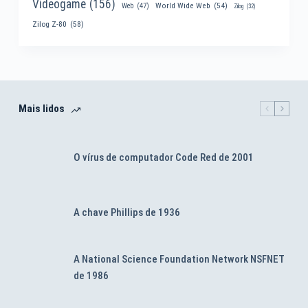
Videogame
(156)
World Wide Web
(54)
Web
(47)
Zilog
(32)
Zilog Z-80
(58)
Mais lidos
O vírus de computador Code Red de 2001
A chave Phillips de 1936
A National Science Foundation Network NSFNET
de 1986