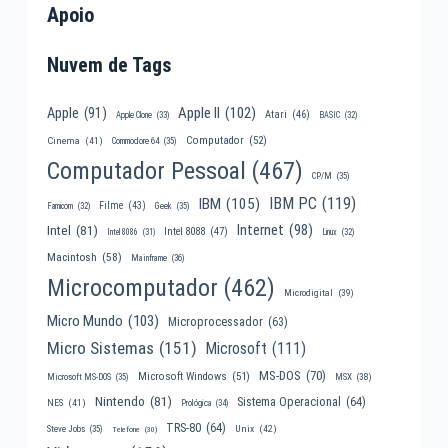
Apoio
Nuvem de Tags
Apple II
(102)
Apple
(91)
Atari
(46)
Apple Clone
(33)
BASIC
(32)
Computador
(52)
Cinema
(41)
Commodore 64
(35)
Computador Pessoal
(467)
CP/M
(35)
IBM PC
(119)
IBM
(105)
Filme
(43)
Famicom
(32)
Geek
(35)
Internet
(98)
Intel
(81)
Intel 8088
(47)
Intel 8086
(31)
Linux
(32)
Macintosh
(58)
Mainframe
(36)
Microcomputador
(462)
Microdigital
(39)
Micro Mundo
(103)
Microprocessador
(63)
Micro Sistemas
(151)
Microsoft
(111)
MS-DOS
(70)
Microsoft Windows
(51)
MSX
(38)
Microsoft MS-DOS
(35)
Nintendo
(81)
Sistema Operacional
(64)
NES
(41)
Prológica
(34)
TRS-80
(64)
Unix
(42)
Steve Jobs
(35)
Telefone
(30)