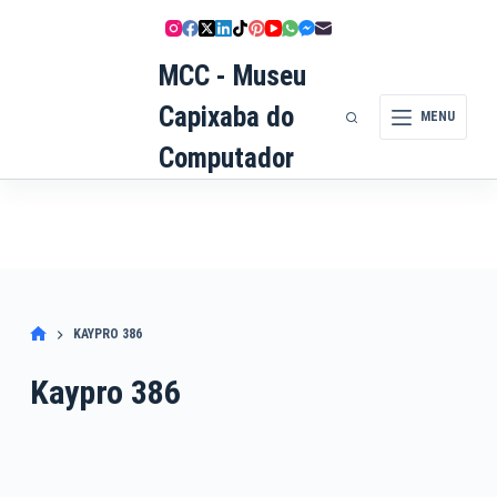
Pular
para
MCC - Museu
o
conteúdo
Capixaba do
MENU
Computador
KAYPRO 386
Kaypro 386