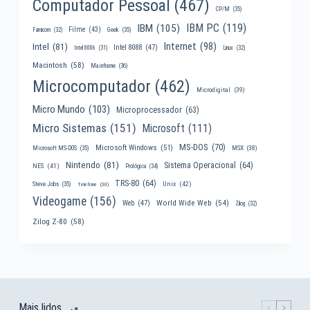
Computador Pessoal
(467)
CP/M
(35)
IBM PC
(119)
IBM
(105)
Filme
(43)
Famicom
(32)
Geek
(35)
Internet
(98)
Intel
(81)
Intel 8088
(47)
Intel 8086
(31)
Linux
(32)
Macintosh
(58)
Mainframe
(36)
Microcomputador
(462)
Microdigital
(39)
Micro Mundo
(103)
Microprocessador
(63)
Micro Sistemas
(151)
Microsoft
(111)
MS-DOS
(70)
Microsoft Windows
(51)
MSX
(38)
Microsoft MS-DOS
(35)
Nintendo
(81)
Sistema Operacional
(64)
NES
(41)
Prológica
(34)
TRS-80
(64)
Unix
(42)
Steve Jobs
(35)
Telefone
(30)
Videogame
(156)
World Wide Web
(54)
Web
(47)
Zilog
(32)
Zilog Z-80
(58)
Mais lidos