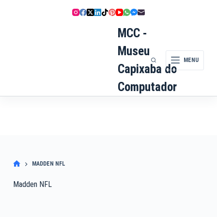
Pular
para
o
MCC -
conteúdo
Museu
MENU
Capixaba do
Computador
MADDEN NFL
Madden NFL