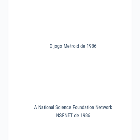
era
fundada
em
1982
O jogo Metroid de 1986
A National Science Foundation Network
NSFNET de 1986