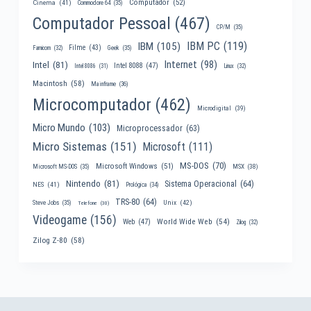
Computador
(52)
Cinema
(41)
Commodore 64
(35)
Computador Pessoal
(467)
CP/M
(35)
IBM PC
(119)
IBM
(105)
Filme
(43)
Famicom
(32)
Geek
(35)
Internet
(98)
Intel
(81)
Intel 8088
(47)
Intel 8086
(31)
Linux
(32)
Macintosh
(58)
Mainframe
(36)
Microcomputador
(462)
Microdigital
(39)
Micro Mundo
(103)
Microprocessador
(63)
Micro Sistemas
(151)
Microsoft
(111)
MS-DOS
(70)
Microsoft Windows
(51)
MSX
(38)
Microsoft MS-DOS
(35)
Nintendo
(81)
Sistema Operacional
(64)
NES
(41)
Prológica
(34)
TRS-80
(64)
Unix
(42)
Steve Jobs
(35)
Telefone
(30)
Videogame
(156)
World Wide Web
(54)
Web
(47)
Zilog
(32)
Zilog Z-80
(58)