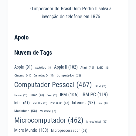
O imperador do Brasil Dom Pedro II salva a
invenção do telefone em 1876
Apoio
Nuvem de Tags
Apple II
(102)
Apple
(91)
Atari
(46)
Apple Clone
(33)
BASIC
(32)
Computador
(52)
Cinema
(41)
Commodore 64
(35)
Computador Pessoal
(467)
CP/M
(35)
IBM PC
(119)
IBM
(105)
Filme
(43)
Famicom
(31)
Geek
(35)
Internet
(98)
Intel
(81)
Intel 8088
(47)
Intel 8086
(31)
Linux
(32)
Macintosh
(58)
Mainframe
(36)
Microcomputador
(462)
Microdigital
(39)
Micro Mundo
(103)
Microprocessador
(63)