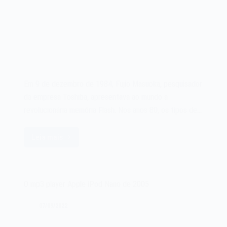
Em 9 de dezembro de 1984, Fujio Masuoka, pesquisador
da empresa Toshiba, apresentava ao mundo a
revolucionária memória Flash. Nos anos 80, os tipos de…
Leia mais
A
memória
Flash
de
O mp3 player Apple iPod Nano de 2005
1984
07/09/2022