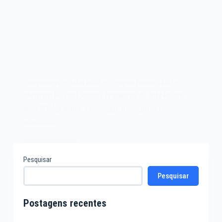
Compumicro – Intel 8088 – Scopus Nexus 1600 –
Microtec PC2001, clones brasileiros do IBM PC nos
anos 80. Ajude-nos a conseguir exemplares e
acessórios…
Leia mais
Compumicro
Pesquisar
–
Pesquisar
Intel
8088
–
Postagens recentes
Revista