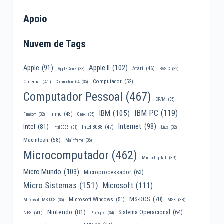
Apoio
Nuvem de Tags
Apple II
(102)
Apple
(91)
Atari
(46)
Apple Clone
(33)
BASIC
(32)
Computador
(52)
Cinema
(41)
Commodore 64
(35)
Computador Pessoal
(467)
CP/M
(35)
IBM PC
(119)
IBM
(105)
Filme
(43)
Famicom
(32)
Geek
(35)
Internet
(98)
Intel
(81)
Intel 8088
(47)
Intel 8086
(31)
Linux
(32)
Macintosh
(58)
Mainframe
(36)
Microcomputador
(462)
Microdigital
(39)
Micro Mundo
(103)
Microprocessador
(63)
Micro Sistemas
(151)
Microsoft
(111)
MS-DOS
(70)
Microsoft Windows
(51)
MSX
(38)
Microsoft MS-DOS
(35)
Nintendo
(81)
Sistema Operacional
(64)
NES
(41)
Prológica
(34)