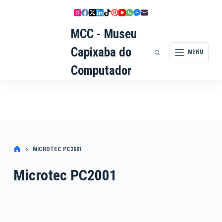
Pular
para
o
MCC - Museu
conteúdo
Capixaba do
MENU
Computador
MICROTEC PC2001
Microtec PC2001