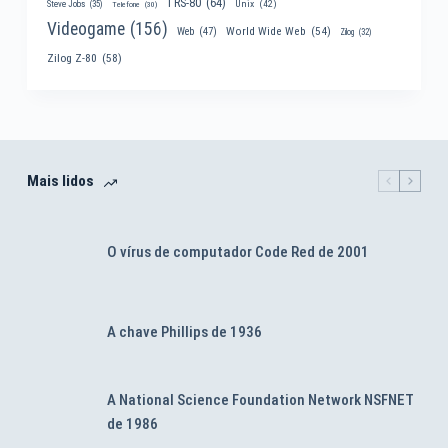
TRS-80
(64)
Unix
(42)
Steve Jobs
(35)
Telefone
(30)
Videogame
(156)
World Wide Web
(54)
Web
(47)
Zilog
(32)
Zilog Z-80
(58)
Mais lidos
O vírus de computador Code Red de 2001
A chave Phillips de 1936
A National Science Foundation Network NSFNET
de 1986