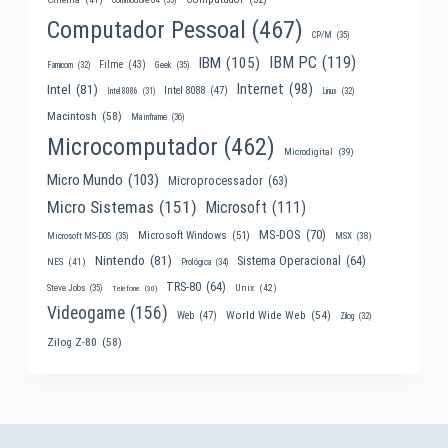
Computador Pessoal
(467)
CP/M
(35)
IBM PC
(119)
IBM
(105)
Filme
(43)
Famicom
(32)
Geek
(35)
Internet
(98)
Intel
(81)
Intel 8088
(47)
Intel 8086
(31)
Linux
(32)
Macintosh
(58)
Mainframe
(36)
Microcomputador
(462)
Microdigital
(39)
Micro Mundo
(103)
Microprocessador
(63)
Micro Sistemas
(151)
Microsoft
(111)
MS-DOS
(70)
Microsoft Windows
(51)
MSX
(38)
Microsoft MS-DOS
(35)
Nintendo
(81)
Sistema Operacional
(64)
NES
(41)
Prológica
(34)
TRS-80
(64)
Unix
(42)
Steve Jobs
(35)
Telefone
(30)
Videogame
(156)
World Wide Web
(54)
Web
(47)
Zilog
(32)
Zilog Z-80
(58)