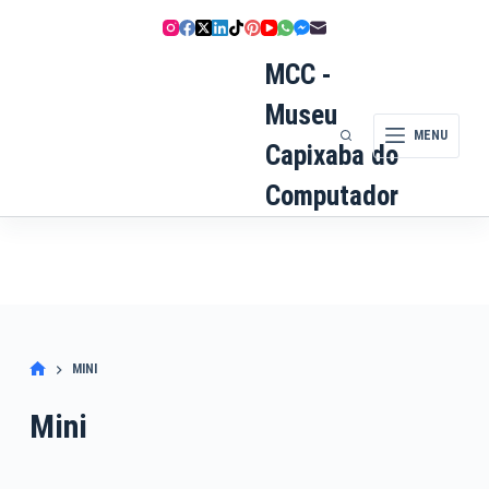
Pular
para
o
MCC -
conteúdo
Museu
MENU
Capixaba do
Computador
MINI
Mini