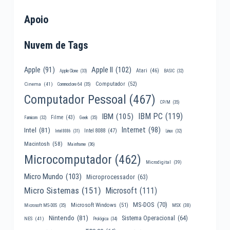
Apoio
Nuvem de Tags
Apple II
(102)
Apple
(91)
Atari
(46)
Apple Clone
(33)
BASIC
(32)
Computador
(52)
Cinema
(41)
Commodore 64
(35)
Computador Pessoal
(467)
CP/M
(35)
IBM PC
(119)
IBM
(105)
Filme
(43)
Famicom
(32)
Geek
(35)
Internet
(98)
Intel
(81)
Intel 8088
(47)
Intel 8086
(31)
Linux
(32)
Macintosh
(58)
Mainframe
(36)
Microcomputador
(462)
Microdigital
(39)
Micro Mundo
(103)
Microprocessador
(63)
Micro Sistemas
(151)
Microsoft
(111)
MS-DOS
(70)
Microsoft Windows
(51)
MSX
(38)
Microsoft MS-DOS
(35)
Nintendo
(81)
Sistema Operacional
(64)
NES
(41)
Prológica
(34)