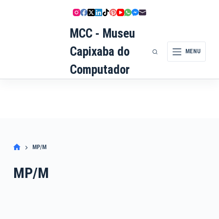
Pular
para
o
MCC - Museu
conteúdo
Capixaba do
MENU
Computador
MP/M
MP/M