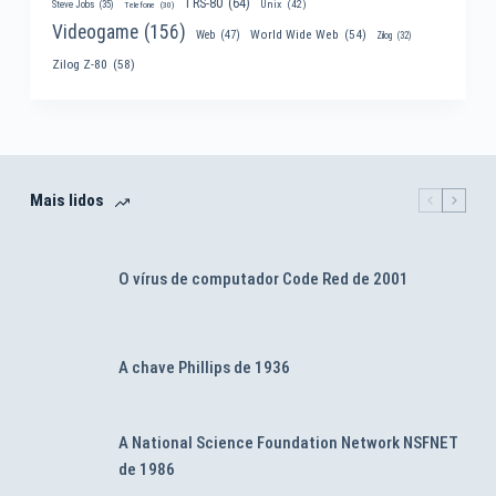
TRS-80
(64)
Unix
(42)
Steve Jobs
(35)
Telefone
(30)
Videogame
(156)
World Wide Web
(54)
Web
(47)
Zilog
(32)
Zilog Z-80
(58)
Mais lidos
O vírus de computador Code Red de 2001
A chave Phillips de 1936
A National Science Foundation Network NSFNET
de 1986