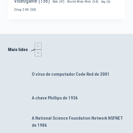
Videogame
(156)
World Wide Web
(54)
Web
(47)
Zilog
(32)
Zilog Z-80
(58)
Mais lidos
O vírus de computador Code Red de 2001
A chave Phillips de 1936
A National Science Foundation Network NSFNET
de 1986