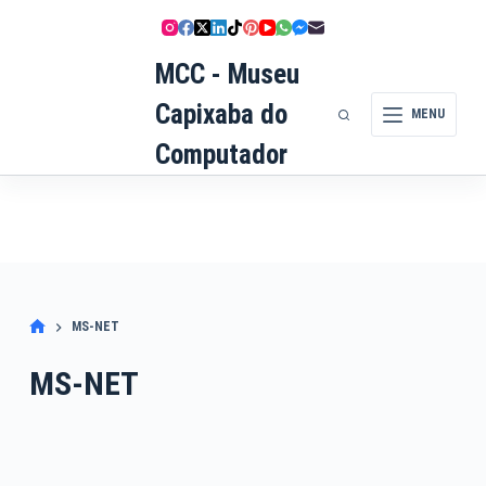
Pular
para
MCC - Museu
o
conteúdo
Capixaba do
MENU
Computador
MS-NET
MS-NET