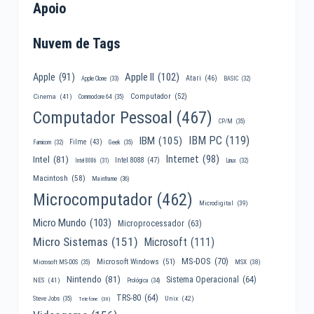
Apoio
Nuvem de Tags
Apple II
(102)
Apple
(91)
Atari
(46)
Apple Clone
(33)
BASIC
(32)
Computador
(52)
Cinema
(41)
Commodore 64
(35)
Computador Pessoal
(467)
CP/M
(35)
IBM PC
(119)
IBM
(105)
Filme
(43)
Famicom
(32)
Geek
(35)
Internet
(98)
Intel
(81)
Intel 8088
(47)
Intel 8086
(31)
Linux
(32)
Macintosh
(58)
Mainframe
(36)
Microcomputador
(462)
Microdigital
(39)
Micro Mundo
(103)
Microprocessador
(63)
Micro Sistemas
(151)
Microsoft
(111)
MS-DOS
(70)
Microsoft Windows
(51)
MSX
(38)
Microsoft MS-DOS
(35)
Nintendo
(81)
Sistema Operacional
(64)
NES
(41)
Prológica
(34)
TRS-80
(64)
Unix
(42)
Steve Jobs
(35)
Telefone
(30)