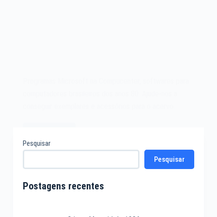
Programas Microsoft na Compucenter, softwares para
computadores brasileiros dos anos 80. Ajude-nos a
conseguir exemplares e acessórios para o acervo.
Leia mais
Compucenter
Pesquisar
–
Pesquisar
Microsoft
–
Revista
Postagens recentes
Micromundo
–