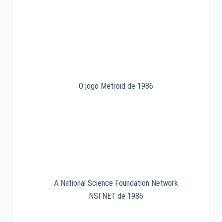
HB-
3600
MSX
Hotbit
–
Revista
Microsistemas
O jogo Metroid de 1986
A National Science Foundation Network
NSFNET de 1986