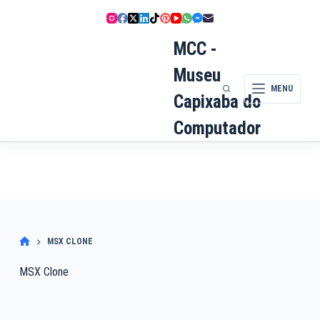
Pular
para
o
MCC -
conteúdo
Museu
MENU
Capixaba do
Computador
MSX CLONE
MSX Clone