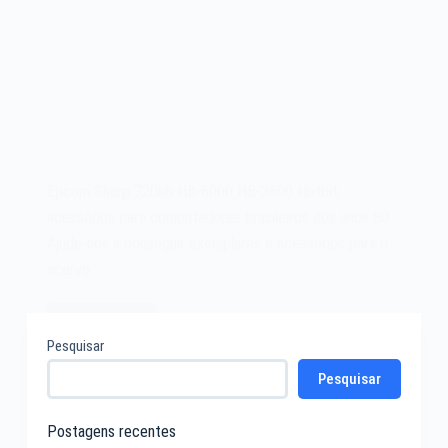
Epcom Sharp 720kb HB-6000 HB-3600 Hotbit,
acessórios para computadores brasileiros dos anos 80.
Ajude-nos a conseguir exemplares e acessórios para o
acervo.
Leia mais
Epcom
Pesquisar
Sharp
Pesquisar
720kb
HB-
6000
Postagens recentes