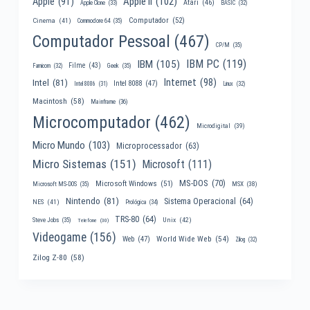
Apple II
(102)
Apple
(91)
Atari
(46)
Apple Clone
(33)
BASIC
(32)
Computador
(52)
Cinema
(41)
Commodore 64
(35)
Computador Pessoal
(467)
CP/M
(35)
IBM PC
(119)
IBM
(105)
Filme
(43)
Famicom
(32)
Geek
(35)
Internet
(98)
Intel
(81)
Intel 8088
(47)
Intel 8086
(31)
Linux
(32)
Macintosh
(58)
Mainframe
(36)
Microcomputador
(462)
Microdigital
(39)
Micro Mundo
(103)
Microprocessador
(63)
Micro Sistemas
(151)
Microsoft
(111)
MS-DOS
(70)
Microsoft Windows
(51)
MSX
(38)
Microsoft MS-DOS
(35)
Nintendo
(81)
Sistema Operacional
(64)
NES
(41)
Prológica
(34)
TRS-80
(64)
Unix
(42)
Steve Jobs
(35)
Telefone
(30)
Videogame
(156)
World Wide Web
(54)
Web
(47)
Zilog
(32)
Zilog Z-80
(58)