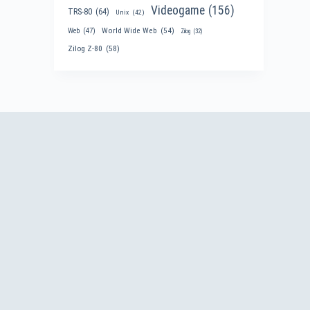
Videogame
(156)
TRS-80
(64)
Unix
(42)
World Wide Web
(54)
Web
(47)
Zilog
(32)
Zilog Z-80
(58)