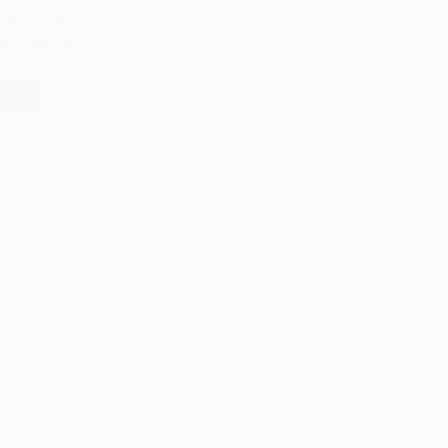
emas. Computadores
 dos anos 80.
is
mitron
ja
00
vista
crosistemas