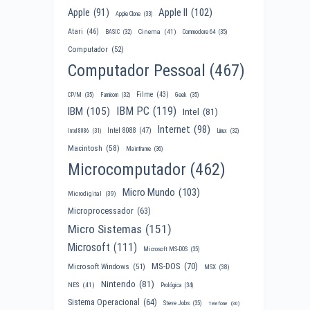
Apple II
(102)
Apple
(91)
Apple Clone
(33)
Atari
(46)
Cinema
(41)
BASIC
(32)
Commodore 64
(35)
Computador
(52)
Computador Pessoal
(467)
Filme
(43)
CP/M
(35)
Famicom
(32)
Geek
(35)
IBM PC
(119)
IBM
(105)
Intel
(81)
Internet
(98)
Intel 8088
(47)
Intel 8086
(31)
Linux
(32)
Macintosh
(58)
Mainframe
(36)
Microcomputador
(462)
Micro Mundo
(103)
Microdigital
(39)
Microprocessador
(63)
Micro Sistemas
(151)
Microsoft
(111)
Microsoft MS-DOS
(35)
MS-DOS
(70)
Microsoft Windows
(51)
MSX
(38)
Nintendo
(81)
NES
(41)
Prológica
(34)
Sistema Operacional
(64)
Steve Jobs
(35)
Telefone
(30)