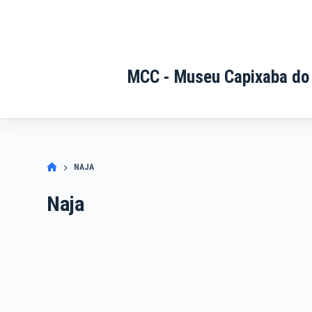
Pular
para
o
conteúdo
MCC - Museu Capixaba do
NAJA
Naja