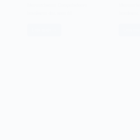
Microsistemas. Computadores
Microsist
brasileiros dos anos 80.
brasileiros
Leia mais
Leia ma
Kemitron
Ke
Naja
Na
–
8
Revista
–
Microsistemas
Re
Mi