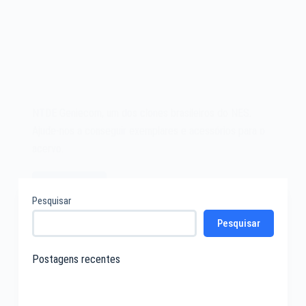
NTDE Geniecom, um dos clones brasileiros do NES.
Ajude-nos a conseguir exemplares e acessórios para o
acervo.
Leia mais
NTDE
Pesquisar
Geniecom
Pesquisar
Postagens recentes