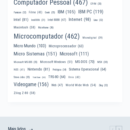
Computador Pessoal
(467)
CP/M
(35)
IBM PC
(119)
IBM
(105)
Filme
(43)
Famicom
(32)
Geek
(35)
Internet
(98)
Intel
(81)
Intel 8088
(47)
Intel 8086
(31)
Linux
(32)
Macintosh
(58)
Mainframe
(36)
Microcomputador
(462)
Microdigital
(39)
Micro Mundo
(103)
Microprocessador
(63)
Micro Sistemas
(151)
Microsoft
(111)
MS-DOS
(70)
Microsoft Windows
(51)
MSX
(38)
Microsoft MS-DOS
(35)
Nintendo
(81)
Sistema Operacional
(64)
NES
(41)
Prológica
(34)
TRS-80
(64)
Unix
(42)
Steve Jobs
(35)
Telefone
(30)
Videogame
(156)
World Wide Web
(54)
Web
(47)
Zilog
(32)
Zilog Z-80
(58)
Mais lidos