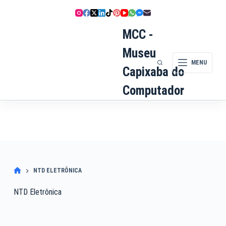
Pular
para
o
MCC -
conteúdo
Museu
MENU
Capixaba do
Computador
NTD ELETRÔNICA
NTD Eletrônica